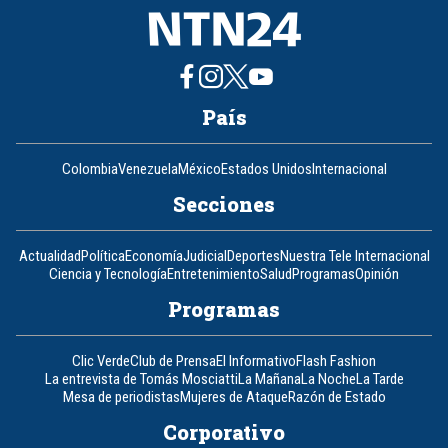
País
Colombia
Venezuela
México
Estados Unidos
Internacional
Secciones
Actualidad
Política
Economía
Judicial
Deportes
Nuestra Tele Internacional
Ciencia y Tecnología
Entretenimiento
Salud
Programas
Opinión
Programas
Clic Verde
Club de Prensa
El Informativo
Flash Fashion
La entrevista de Tomás Mosciatti
La Mañana
La Noche
La Tarde
Mesa de periodistas
Mujeres de Ataque
Razón de Estado
Corporativo