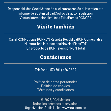
Responsabilidad Social
Atención al cliente
Atención al inversionista
Informe de sostenibilidad
Código de autorregulación
Ventas Internacionales
Línea Ética
Prensa RCN
OBA
Visite también
Canal RCN
Noticias RCN
RCN Radio
La República
RCN Comerciales
Nuestra Tele Internacional
Novelas
Fides
TDT
Un producto de RCN Televisión
RCN Total
Contáctenos
Teléfono
+57 (601) 426 92 92
Política de datos personales
Política de cookies
Términos y condiciones
© 2026, RCN Medios.
Todos los derechos reservados.
Organización Ardila Lülle - www.oal.com.co