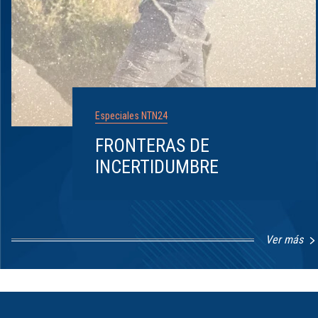
Especiales NTN24
FRONTERAS DE
INCERTIDUMBRE
Ver más
Item
1
of
8