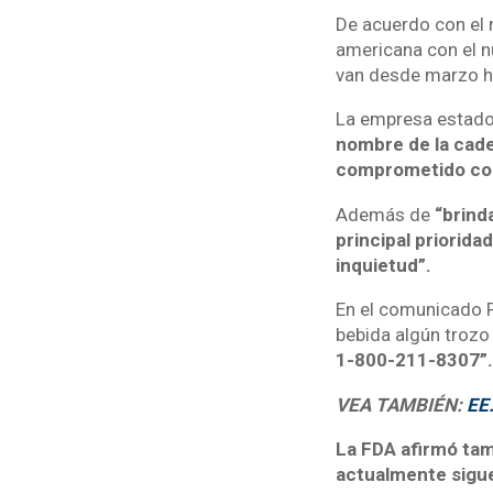
De acuerdo con el 
americana con el n
van desde marzo h
La empresa estadou
nombre de la cade
comprometido con 
Además de
“brind
principal priorid
inquietud”.
En el comunicado 
bebida algún trozo
1-800-211-8307”
VEA TAMBIÉN:
EE.
La FDA afirmó tam
actualmente sigu