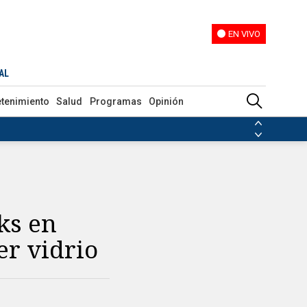
EN VIVO
EN VIVO
AL
etenimiento
Salud
Programas
Opinión
ias de las FARC
ezuela
Nicolás Maduro
Disidencias de las FARC
 en Venezuela
Nicolás Maduro
ks en
r vidrio