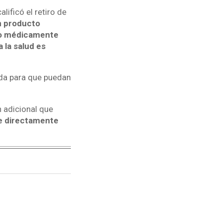
ificó el retiro de
un producto
 o médicamente
 la salud es
nda para que puedan
 adicional que
e directamente