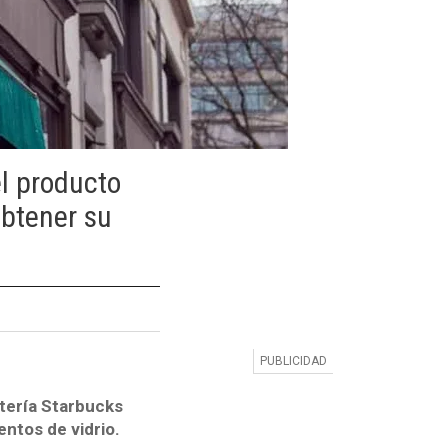
l producto
obtener su
etería Starbucks
entos de vidrio.