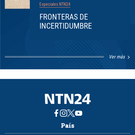
Especiales NTN24
FRONTERAS DE
INCERTIDUMBRE
Ver más
Item
1
of
8
País