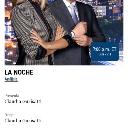
7:00 p.m. ET
Lun - Vie
LA NOCHE
L
Análisis
No
Presenta:
Pr
Claudia Gurisatti
Id
Dirige:
Dir
Claudia Gurisatti
Id