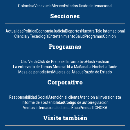
Colombia
Venezuela
México
Estados Unidos
Internacional
Secciones
Actualidad
Política
Economía
Judicial
Deportes
Nuestra Tele Internacional
Ciencia y Tecnología
Entretenimiento
Salud
Programas
Opinión
Programas
Clic Verde
Club de Prensa
El Informativo
Flash Fashion
La entrevista de Tomás Mosciatti
La Mañana
La Noche
La Tarde
Mesa de periodistas
Mujeres de Ataque
Razón de Estado
Corporativo
Responsabilidad Social
Atención al cliente
Atención al inversionista
Informe de sostenibilidad
Código de autorregulación
Ventas Internacionales
Línea Ética
Prensa RCN
OBA
Visite también