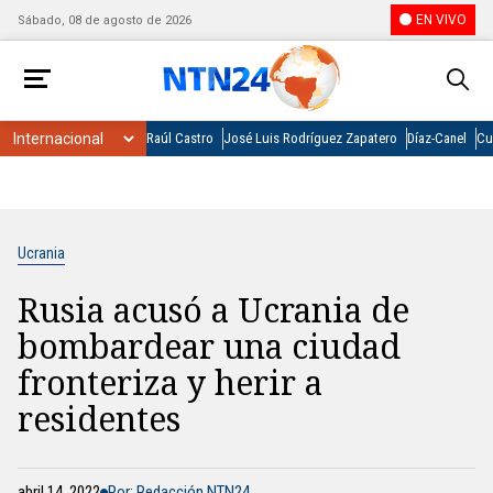
EN VIVO
Sábado, 08 de agosto de 2026
Raúl Castro
José Luis Rodríguez Zapatero
Díaz-Canel
Cu
Ucrania
Rusia acusó a Ucrania de
bombardear una ciudad
fronteriza y herir a
residentes
abril 14, 2022
Por: Redacción NTN24