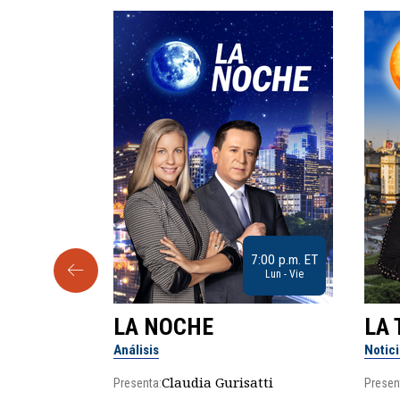
9:30 a.m. ET
7:00 p.m. ET
Sab
Lun - Vie
LA NOCHE
LA 
Análisis
Notic
lgo
Claudia Gurisatti
Presenta:
Presen