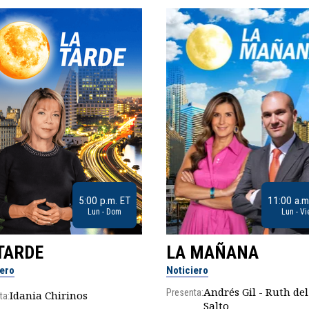
5:00 p.m. ET
11:00 a.m
Lun - Dom
Lun - Vi
TARDE
LA MAÑANA
iero
Noticiero
Andrés Gil - Ruth del
Presenta:
Idania Chirinos
ta:
Salto