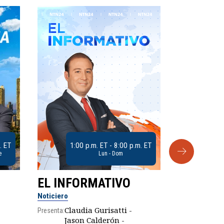
. ET
1:00 p.m. ET - 8:00 p.m. ET
e
Lun - Dom
EL INFORMATIVO
CLUB D
Noticiero
Análisis
Claudia Gurisatti -
Presenta:
Jason Calderón -
Robe
Presenta: