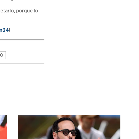
tarlo, porque lo
tn24
!
O