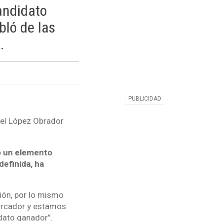
andidato
ló de las
.
uel López Obrador
o un elemento
definida, ha
ión, por lo mismo
marcador y estamos
dato ganador”.