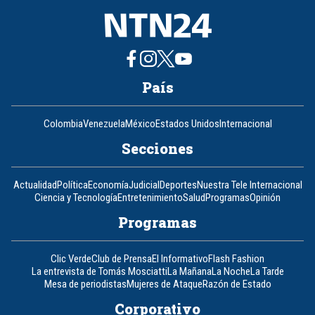
País
Colombia
Venezuela
México
Estados Unidos
Internacional
Secciones
Actualidad
Política
Economía
Judicial
Deportes
Nuestra Tele Internacional
Ciencia y Tecnología
Entretenimiento
Salud
Programas
Opinión
Programas
Clic Verde
Club de Prensa
El Informativo
Flash Fashion
La entrevista de Tomás Mosciatti
La Mañana
La Noche
La Tarde
Mesa de periodistas
Mujeres de Ataque
Razón de Estado
Corporativo