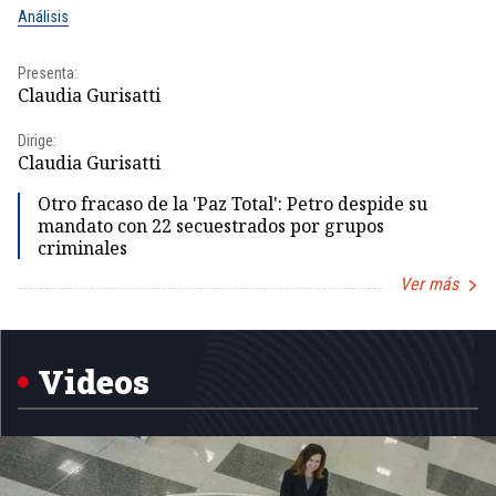
Análisis
No
Presenta:
Pr
Claudia Gurisatti
Id
Dirige:
Dir
Claudia Gurisatti
Id
Otro fracaso de la 'Paz Total': Petro despide su
mandato con 22 secuestrados por grupos
criminales
Ver más
Item
1
of
5
Videos