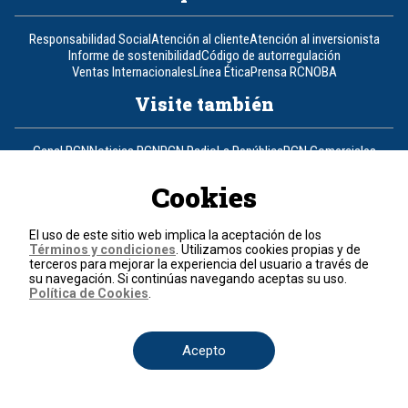
Responsabilidad Social
Atención al cliente
Atención al inversionista
Informe de sostenibilidad
Código de autorregulación
Ventas Internacionales
Línea Ética
Prensa RCN
OBA
Visite también
Canal RCN
Noticias RCN
RCN Radio
La República
RCN Comerciales
Nuestra Tele Internacional
Novelas
Fides
TDT
Un producto de RCN Televisión
RCN Total
Cookies
Contáctenos
El uso de este sitio web implica la aceptación de los
Términos y condiciones
. Utilizamos cookies propias y de
Teléfono
+57 (601) 426 92 92
terceros para mejorar la experiencia del usuario a través de
su navegación. Si continúas navegando aceptas su uso.
Política de Cookies
.
Política de datos personales
Política de cookies
Términos y condiciones
Acepto
© 2026, RCN Medios.
Todos los derechos reservados.
Organización Ardila Lülle - www.oal.com.co