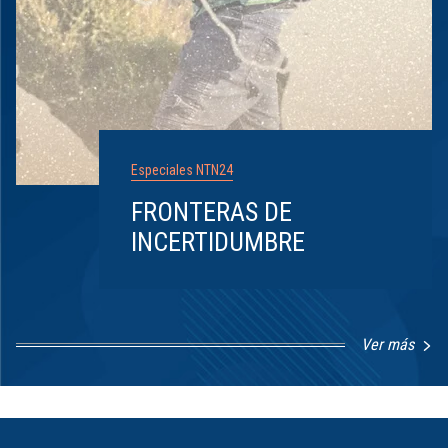
Especiales NTN24
FRONTERAS DE
INCERTIDUMBRE
Ver más
Item
1
of
8