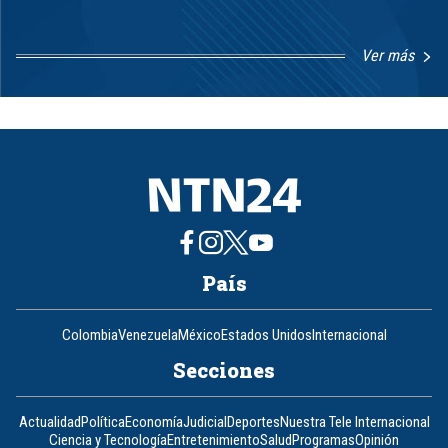
Ver más
Item
1
of
8
País
Colombia
Venezuela
México
Estados Unidos
Internacional
Secciones
Actualidad
Política
Economía
Judicial
Deportes
Nuestra Tele Internacional
Ciencia y Tecnología
Entretenimiento
Salud
Programas
Opinión