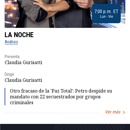
7:00 p.m. ET
Lun - Vie
LA NOCHE
L
Análisis
No
Presenta:
Pr
Claudia Gurisatti
Id
Dirige:
Dir
Claudia Gurisatti
Id
Otro fracaso de la 'Paz Total': Petro despide su
mandato con 22 secuestrados por grupos
criminales
Ver más
Item
1
of