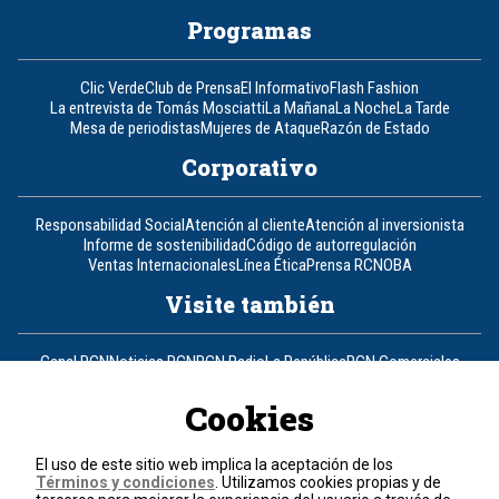
Programas
Clic Verde
Club de Prensa
El Informativo
Flash Fashion
La entrevista de Tomás Mosciatti
La Mañana
La Noche
La Tarde
Mesa de periodistas
Mujeres de Ataque
Razón de Estado
Corporativo
Responsabilidad Social
Atención al cliente
Atención al inversionista
Informe de sostenibilidad
Código de autorregulación
Ventas Internacionales
Línea Ética
Prensa RCN
OBA
Visite también
Canal RCN
Noticias RCN
RCN Radio
La República
RCN Comerciales
Nuestra Tele Internacional
Novelas
Fides
TDT
Un producto de RCN Televisión
RCN Total
Cookies
Contáctenos
El uso de este sitio web implica la aceptación de los
Términos y condiciones
. Utilizamos cookies propias y de