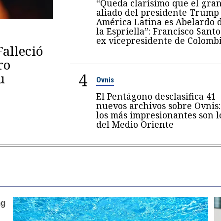
“Queda clarísimo que el gra
aliado del presidente Trump
América Latina es Abelardo 
la Espriella”: Francisco Santo
ex vicepresidente de Colomb
Falleció
ro
4
u
Ovnis
El Pentágono desclasifica 41
nuevos archivos sobre Ovnis:
los más impresionantes son l
del Medio Oriente