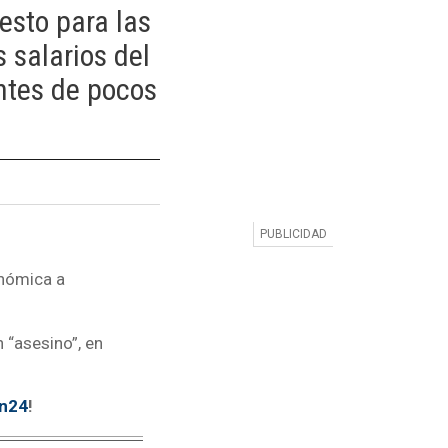
esto para las
 salarios del
ntes de pocos
onómica a
 “asesino”, en
tn24
!