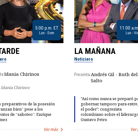
5:00 p.m. ET
11:00 a.m
Lun - Dom
Lun - Vi
TARDE
LA MAÑANA
iero
Noticiero
Idania Chirinos
Andrés Gil - Ruth del
ta:
Presenta:
Salto
Idania Chirinos
"Así como nunca se preparó p
 preparativos de la posesión
gobernar, tampoco para entre
anzan bien” pese a los
el poder": congresista
entos de “saboteo”: Enrique
colombiano sobre el liderazg
mez
Gustavo Petro
Ver más
Ver