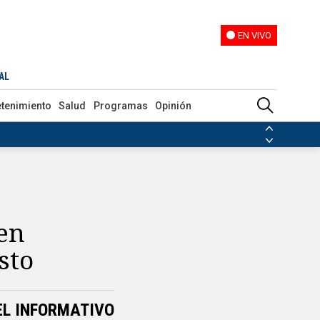
EN VIVO
EN VIVO
AL
etenimiento
Salud
Programas
Opinión
ias de las FARC
ezuela
Nicolás Maduro
Disidencias de las FARC
 en Venezuela
Nicolás Maduro
 en
sto
EL INFORMATIVO