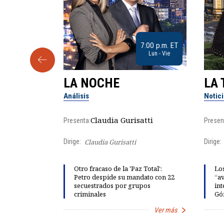
9:30 a.m. ET
7:00 p.m. ET
Sab
Lun - Vie
LA NOCHE
LA 
Análisis
Notic
lgo
Claudia Gurisatti
Presenta:
Presen
Dirige:
Claudia Gurisatti
Dirige:
ño acelera
Otro fracaso de la 'Paz Total':
Los
 llevar al
Petro despide su mandato con 22
“av
rds de calor,
secuestrados por grupos
int
criminales
Gó
Ver más
Ver más
Item