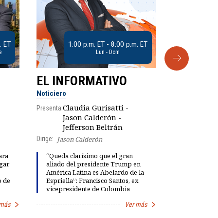
. ET
1:00 p.m. ET - 8:00 p.m. ET
e
Lun - Dom
EL INFORMATIVO
CLUB D
Noticiero
Análisis
Claudia Gurisatti -
Presenta:
Jason Calderón -
Robe
Jefferson Beltrán
Presenta:
Dirige:
Jason Calderón
ara
“Queda clarísimo que el gran
gar
aliado del presidente Trump en
Dinorah Fig
América Latina es Abelardo de la
instalación
o de
Espriella”: Francisco Santos, ex
diálogo par
vicepresidente de Colombia
democracia
 más
Ver más