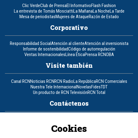
Clic Verde
Club de Prensa
El Informativo
Flash Fashion
La entrevista de Tomás Mosciatti
La Mañana
La Noche
La Tarde
Mesa de periodistas
Mujeres de Ataque
Razón de Estado
Corporativo
Responsabilidad Social
Atención al cliente
Atención al inversionista
Informe de sostenibilidad
Código de autorregulación
Ventas Internacionales
Línea Ética
Prensa RCN
OBA
Visite también
Canal RCN
Noticias RCN
RCN Radio
La República
RCN Comerciales
Nuestra Tele Internacional
Novelas
Fides
TDT
Un producto de RCN Televisión
RCN Total
Contáctenos
Teléfono
+57 (601) 426 92 92
Cookies
Política de datos personales