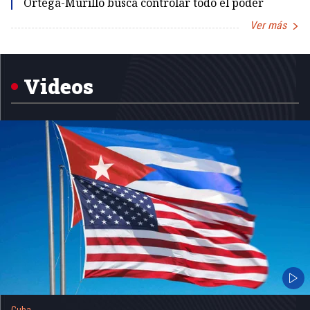
Ortega-Murillo busca controlar todo el poder
Ver más
Item
1
of
5
Videos
Cuba