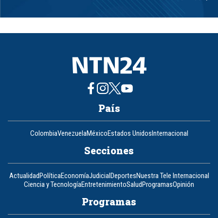
Item
1
of
8
País
Colombia
Venezuela
México
Estados Unidos
Internacional
Secciones
Actualidad
Política
Economía
Judicial
Deportes
Nuestra Tele Internacional
Ciencia y Tecnología
Entretenimiento
Salud
Programas
Opinión
Programas