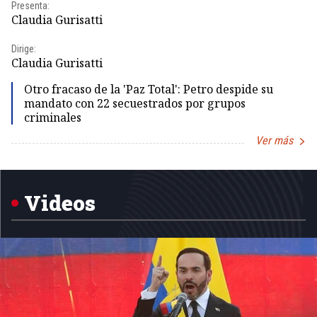
Presenta:
Pr
Claudia Gurisatti
Id
Dirige:
Dir
Claudia Gurisatti
Id
Otro fracaso de la 'Paz Total': Petro despide su
mandato con 22 secuestrados por grupos
criminales
Ver más
Item
1
of
5
Videos