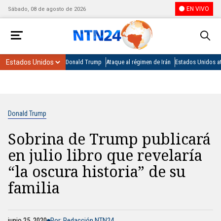
EN VIVO
Sábado, 08 de agosto de 2026
Donald Trump
Ataque al régimen de Irán
Estados Unidos at
Donald Trump
Sobrina de Trump publicará
en julio libro que revelaría
“la oscura historia” de su
familia
junio 25, 2020
Por: Redacción NTN24