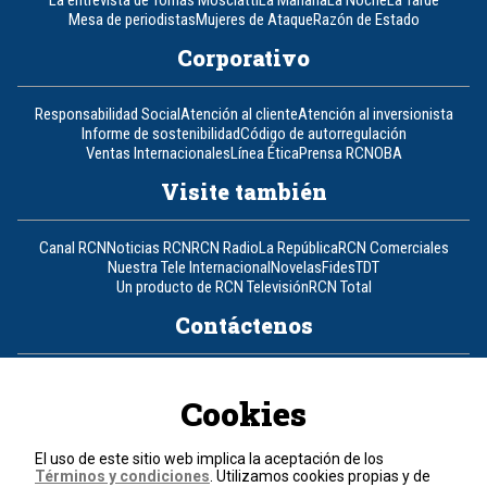
La entrevista de Tomás Mosciatti
La Mañana
La Noche
La Tarde
Mesa de periodistas
Mujeres de Ataque
Razón de Estado
Corporativo
Responsabilidad Social
Atención al cliente
Atención al inversionista
Informe de sostenibilidad
Código de autorregulación
Ventas Internacionales
Línea Ética
Prensa RCN
OBA
Visite también
Canal RCN
Noticias RCN
RCN Radio
La República
RCN Comerciales
Nuestra Tele Internacional
Novelas
Fides
TDT
Un producto de RCN Televisión
RCN Total
Contáctenos
Teléfono
+57 (601) 426 92 92
Cookies
Política de datos personales
Política de cookies
El uso de este sitio web implica la aceptación de los
Términos y condiciones
Términos y condiciones
. Utilizamos cookies propias y de