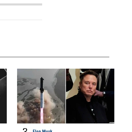
3
Elon Musk