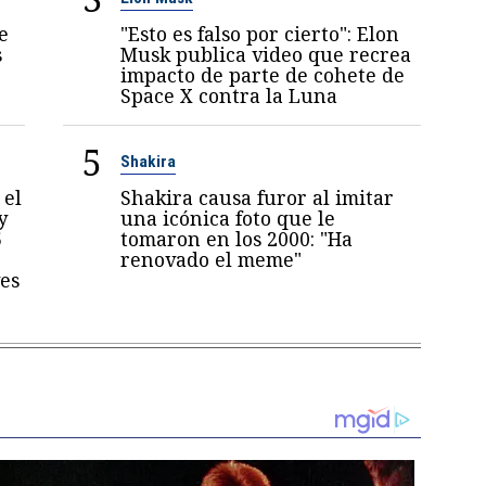
e
"Esto es falso por cierto": Elon
s
Musk publica video que recrea
impacto de parte de cohete de
Space X contra la Luna
5
Shakira
 el
Shakira causa furor al imitar
y
una icónica foto que le
5
tomaron en los 2000: "Ha
renovado el meme"
es