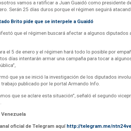
osotros vamos a ratificar a Juan Guaidó como presidente d
nero. Serán 25 días duros porque el régimen seguirá atacando
tado Brito pide que se interpele a Guaidó
nifestó que el régimen buscará afectar a algunos diputados a
a el 5 de enero y el régimen hará todo lo posible por empañ
tos días intentarán armar una campaña para tocar a alguno
ública”,
ormó que ya se inició la investigación de los diputados invo
 trabajo publicado por le portal Armando Info.
mos que se aclare esta situación”, señaló el segundo vicepr
.
 Venezuela
anal oficial de Telegram aquí
http://telegram.me/ntn24v