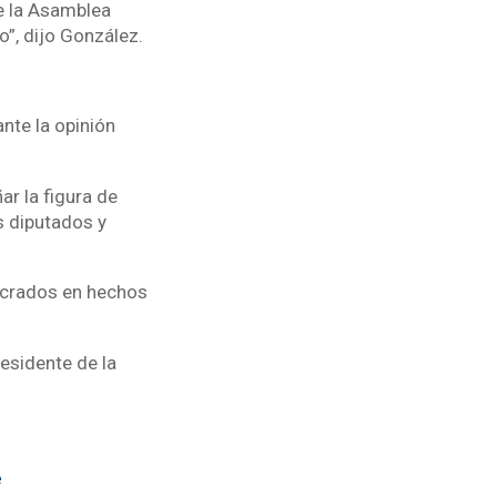
e la Asamblea
”, dijo González.
nte la opinión
ar la figura de
s diputados y
lucrados en hechos
esidente de la
e