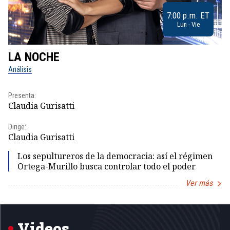
7:00 p.m. ET
Lun - Vie
LA NOCHE
L
Análisis
No
Presenta:
Pr
Claudia Gurisatti
Id
Dirige:
Dir
Claudia Gurisatti
Id
Los sepultureros de la democracia: así el régimen
Ortega-Murillo busca controlar todo el poder
Ver más
Item
1
of
5
Videos