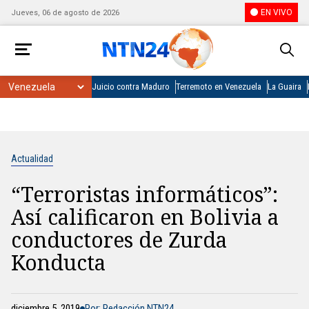
EN VIVO
Jueves, 06 de agosto de 2026
Juicio contra Maduro
Terremoto en Venezuela
La Guaira
Actualidad
“Terroristas informáticos”:
Así calificaron en Bolivia a
conductores de Zurda
Konducta
diciembre 5, 2019
Por: Redacción NTN24