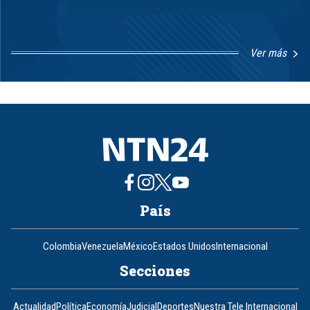
Ver más
Item
1
of
8
País
Colombia
Venezuela
México
Estados Unidos
Internacional
Secciones
Actualidad
Política
Economía
Judicial
Deportes
Nuestra Tele Internacional