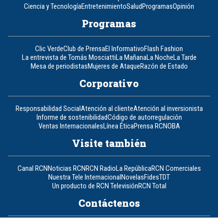
Ciencia y Tecnología
Entretenimiento
Salud
Programas
Opinión
Programas
Clic Verde
Club de Prensa
El Informativo
Flash Fashion
La entrevista de Tomás Mosciatti
La Mañana
La Noche
La Tarde
Mesa de periodistas
Mujeres de Ataque
Razón de Estado
Corporativo
Responsabilidad Social
Atención al cliente
Atención al inversionista
Informe de sostenibilidad
Código de autorregulación
Ventas Internacionales
Línea Ética
Prensa RCN
OBA
Visite también
Canal RCN
Noticias RCN
RCN Radio
La República
RCN Comerciales
Nuestra Tele Internacional
Novelas
Fides
TDT
Un producto de RCN Televisión
RCN Total
Contáctenos