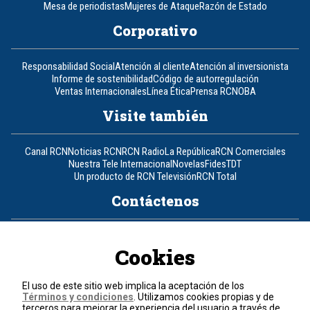
Mesa de periodistas
Mujeres de Ataque
Razón de Estado
Corporativo
Responsabilidad Social
Atención al cliente
Atención al inversionista
Informe de sostenibilidad
Código de autorregulación
Ventas Internacionales
Línea Ética
Prensa RCN
OBA
Visite también
Canal RCN
Noticias RCN
RCN Radio
La República
RCN Comerciales
Nuestra Tele Internacional
Novelas
Fides
TDT
Un producto de RCN Televisión
RCN Total
Contáctenos
Teléfono
+57 (601) 426 92 92
Cookies
Política de datos personales
Política de cookies
El uso de este sitio web implica la aceptación de los
Términos y condiciones
Términos y condiciones
. Utilizamos cookies propias y de
terceros para mejorar la experiencia del usuario a través de