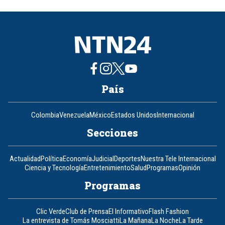
of
8
País
Colombia
Venezuela
México
Estados Unidos
Internacional
Secciones
Actualidad
Política
Economía
Judicial
Deportes
Nuestra Tele Internacional
Ciencia y Tecnología
Entretenimiento
Salud
Programas
Opinión
Programas
Clic Verde
Club de Prensa
El Informativo
Flash Fashion
La entrevista de Tomás Mosciatti
La Mañana
La Noche
La Tarde