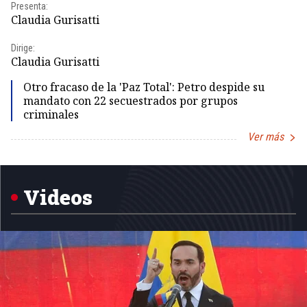
Presenta:
Pr
Claudia Gurisatti
Id
Dirige:
Dir
Claudia Gurisatti
Id
Otro fracaso de la 'Paz Total': Petro despide su
mandato con 22 secuestrados por grupos
criminales
Ver más
Item
1
of
5
Videos