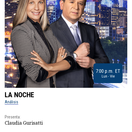
7:00 p.m. ET
Lun - Vie
LA NOCHE
L
Análisis
No
Presenta:
Pr
Claudia Gurisatti
Id