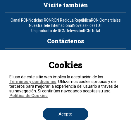
Visite también
Canal RCN
Noticias RCN
RCN Radio
La República
RCN Comerciales
Nuestra Tele Internacional
Novelas
Fides
TDT
Un producto de RCN Televisión
RCN Total
Contáctenos
Teléfono
+57 (601) 426 92 92
Cookies
Política de datos personales
Política de cookies
El uso de este sitio web implica la aceptación de los
Términos y condiciones
Términos y condiciones
. Utilizamos cookies propias y de
terceros para mejorar la experiencia del usuario a través de
su navegación. Si continúas navegando aceptas su uso.
© 2026, RCN Medios.
Política de Cookies
.
Todos los derechos reservados.
Organización Ardila Lülle - www.oal.com.co
Acepto