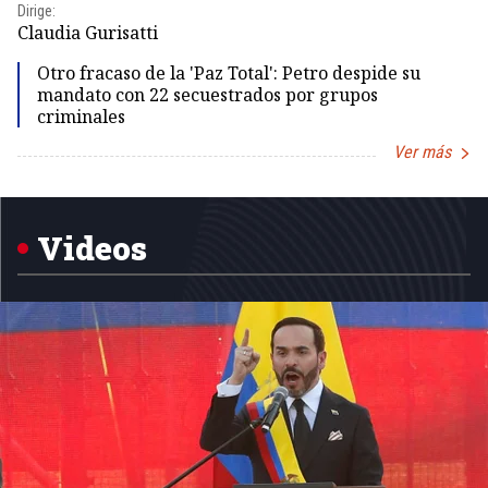
Dirige:
Dir
Claudia Gurisatti
Id
Otro fracaso de la 'Paz Total': Petro despide su
mandato con 22 secuestrados por grupos
criminales
Ver más
Item
1
of
5
Videos