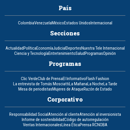
País
Colombia
Venezuela
México
Estados Unidos
Internacional
Secciones
Actualidad
Política
Economía
Judicial
Deportes
Nuestra Tele Internacional
Ciencia y Tecnología
Entretenimiento
Salud
Programas
Opinión
Programas
Clic Verde
Club de Prensa
El Informativo
Flash Fashion
La entrevista de Tomás Mosciatti
La Mañana
La Noche
La Tarde
Mesa de periodistas
Mujeres de Ataque
Razón de Estado
Corporativo
Responsabilidad Social
Atención al cliente
Atención al inversionista
Informe de sostenibilidad
Código de autorregulación
Ventas Internacionales
Línea Ética
Prensa RCN
OBA