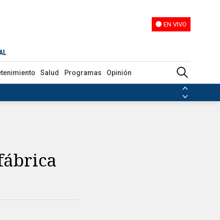
EN VIVO
EN VIVO
AL
etenimiento
Salud
Programas
Opinión
ias de las FARC
ezuela
Nicolás Maduro
Disidencias de las FARC
 en Venezuela
Nicolás Maduro
fábrica