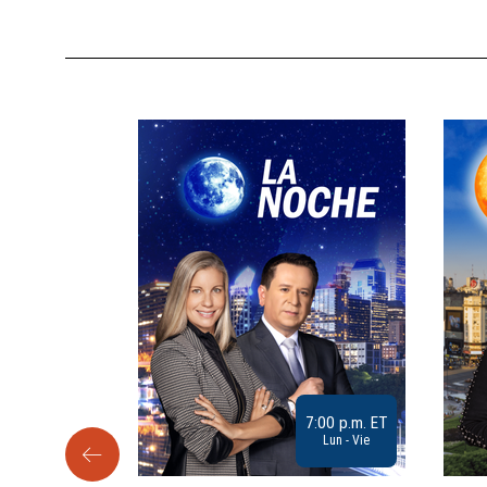
9:30 a.m. ET
7:00 p.m. ET
Sab
Lun - Vie