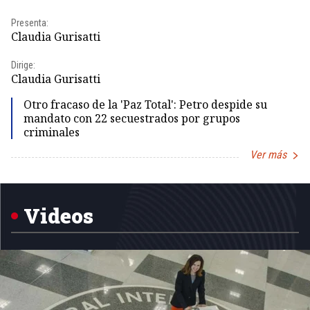
Presenta:
Pr
Claudia Gurisatti
Id
Dirige:
Dir
Claudia Gurisatti
Id
Otro fracaso de la 'Paz Total': Petro despide su
mandato con 22 secuestrados por grupos
criminales
Ver más
Item
1
of
5
Videos