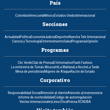
País
Colombia
Venezuela
México
Estados Unidos
Internacional
Secciones
Actualidad
Política
Economía
Judicial
Deportes
Nuestra Tele Internacional
Ciencia y Tecnología
Entretenimiento
Salud
Programas
Opinión
Programas
Clic Verde
Club de Prensa
El Informativo
Flash Fashion
La entrevista de Tomás Mosciatti
La Mañana
La Noche
La Tarde
Mesa de periodistas
Mujeres de Ataque
Razón de Estado
Corporativo
Responsabilidad Social
Atención al cliente
Atención al inversionista
Informe de sostenibilidad
Código de autorregulación
Ventas Internacionales
Línea Ética
Prensa RCN
OBA