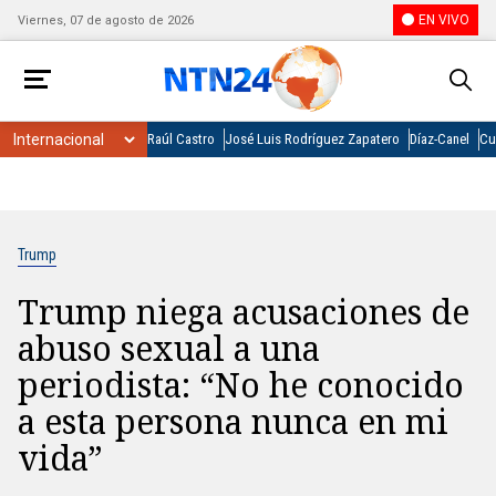
EN VIVO
Viernes, 07 de agosto de 2026
Raúl Castro
José Luis Rodríguez Zapatero
Díaz-Canel
Cu
Trump
Trump niega acusaciones de
abuso sexual a una
periodista: “No he conocido
a esta persona nunca en mi
vida”