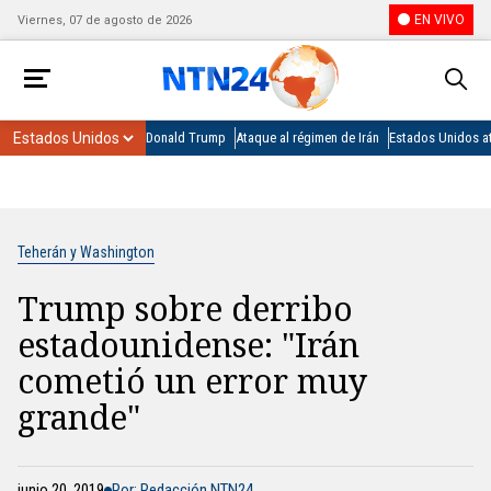
EN VIVO
Viernes, 07 de agosto de 2026
Donald Trump
Ataque al régimen de Irán
Estados Unidos at
Teherán y Washington
Trump sobre derribo
estadounidense: "Irán
cometió un error muy
grande"
junio 20, 2019
Por: Redacción NTN24