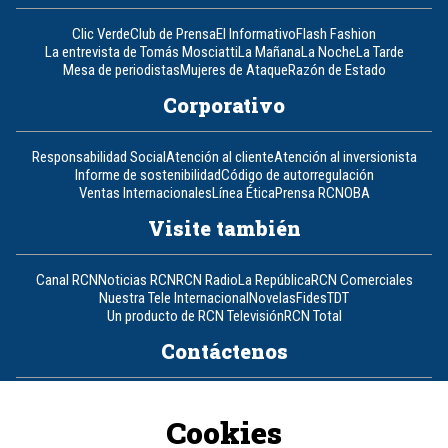
Clic Verde
Club de Prensa
El Informativo
Flash Fashion
La entrevista de Tomás Mosciatti
La Mañana
La Noche
La Tarde
Mesa de periodistas
Mujeres de Ataque
Razón de Estado
Corporativo
Responsabilidad Social
Atención al cliente
Atención al inversionista
Informe de sostenibilidad
Código de autorregulación
Ventas Internacionales
Línea Ética
Prensa RCN
OBA
Visite también
Canal RCN
Noticias RCN
RCN Radio
La República
RCN Comerciales
Nuestra Tele Internacional
Novelas
Fides
TDT
Un producto de RCN Televisión
RCN Total
Contáctenos
Teléfono
+57 (601) 426 92 92
Cookies