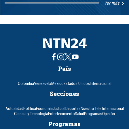
Ver más
Item
1
of
8
País
Colombia
Venezuela
México
Estados Unidos
Internacional
Secciones
Actualidad
Política
Economía
Judicial
Deportes
Nuestra Tele Internacional
Ciencia y Tecnología
Entretenimiento
Salud
Programas
Opinión
Programas