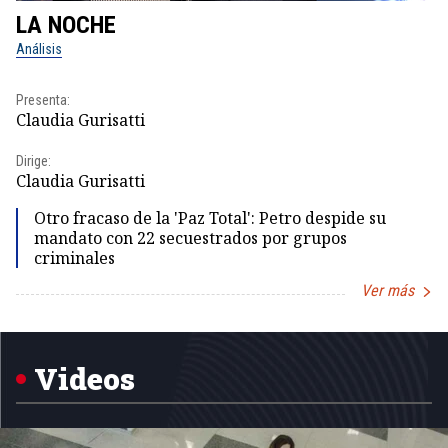
LA NOCHE
L
Análisis
No
Presenta:
Pr
Claudia Gurisatti
Id
Dirige:
Dir
Claudia Gurisatti
Id
Otro fracaso de la 'Paz Total': Petro despide su
mandato con 22 secuestrados por grupos
criminales
Ver más
Item
1
of
5
Videos