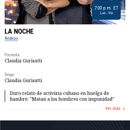
7:00 p.m. ET
Lun - Vie
LA NOCHE
L
Análisis
No
Pr
Presenta:
Id
Claudia Gurisatti
Dir
Dirige:
Id
Claudia Gurisatti
Duro relato de activista cubano en huelga de
hambre: "Matan a los hombres con impunidad"
Ver más
Item
1
of