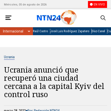
EN VIVO
Miércoles, 05 de agosto de 2026
Raúl Castro
José Luis Rodríguez Zapatero
Díaz-Canel
Cu
Ucrania
Ucrania anunció que
recuperó una ciudad
cercana a la capital Kyiv del
control ruso
marzo 28, 2022
Por: Redacción NTN24