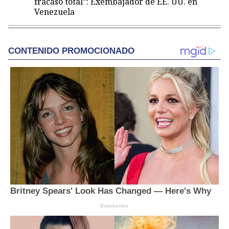
fracaso total”: Exembajador de EE. UU. en
Venezuela