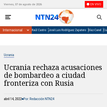
EN VIVO
Viernes, 07 de agosto de 2026
Raúl Castro
José Luis Rodríguez Zapatero
Díaz-Canel
Cu
Ucrania
Ucrania rechaza acusaciones
de bombardeo a ciudad
fronteriza con Rusia
abril 14, 2022
Por: Redacción NTN24