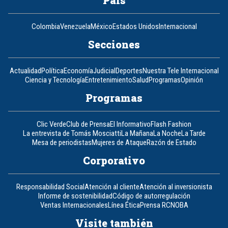
Colombia
Venezuela
México
Estados Unidos
Internacional
Secciones
Actualidad
Política
Economía
Judicial
Deportes
Nuestra Tele Internacional
Ciencia y Tecnología
Entretenimiento
Salud
Programas
Opinión
Programas
Clic Verde
Club de Prensa
El Informativo
Flash Fashion
La entrevista de Tomás Mosciatti
La Mañana
La Noche
La Tarde
Mesa de periodistas
Mujeres de Ataque
Razón de Estado
Corporativo
Responsabilidad Social
Atención al cliente
Atención al inversionista
Informe de sostenibilidad
Código de autorregulación
Ventas Internacionales
Línea Ética
Prensa RCN
OBA
Visite también