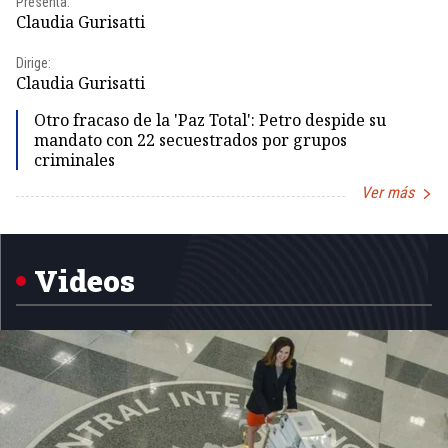
Presenta:
Pr
Claudia Gurisatti
Id
Dirige:
Dir
Claudia Gurisatti
Id
Otro fracaso de la 'Paz Total': Petro despide su
mandato con 22 secuestrados por grupos
criminales
Ver más
Item
1
of
5
Videos