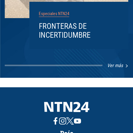
Especiales NTN24
FRONTERAS DE
INCERTIDUMBRE
Ver más
Item
1
of
8
País