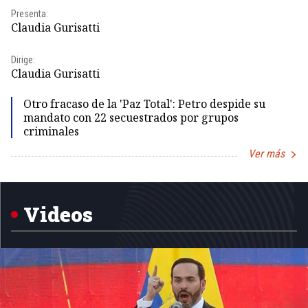
Pr
Presenta:
Id
Claudia Gurisatti
Dir
Dirige:
Id
Claudia Gurisatti
Otro fracaso de la 'Paz Total': Petro despide su
mandato con 22 secuestrados por grupos
criminales
Ver más
Item
1
of
5
Videos