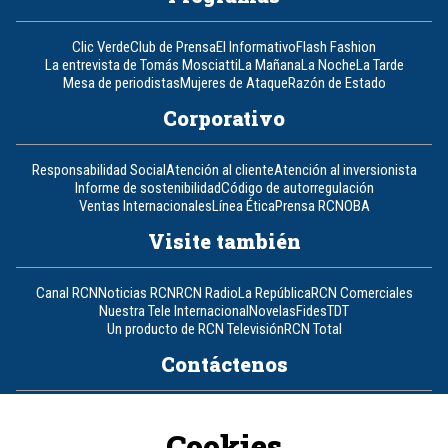
Clic Verde
Club de Prensa
El Informativo
Flash Fashion
La entrevista de Tomás Mosciatti
La Mañana
La Noche
La Tarde
Mesa de periodistas
Mujeres de Ataque
Razón de Estado
Corporativo
Responsabilidad Social
Atención al cliente
Atención al inversionista
Informe de sostenibilidad
Código de autorregulación
Ventas Internacionales
Línea Ética
Prensa RCN
OBA
Visite también
Canal RCN
Noticias RCN
RCN Radio
La República
RCN Comerciales
Nuestra Tele Internacional
Novelas
Fides
TDT
Un producto de RCN Televisión
RCN Total
Contáctenos
Teléfono
+57 (601) 426 92 92
Cookies