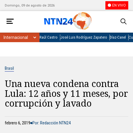
EN VIVO
Domingo, 09 de agosto de 2026
Raúl Castro
José Luis Rodríguez Zapatero
Díaz-Canel
Cu
Brasil
Una nueva condena contra
Lula: 12 años y 11 meses, por
corrupción y lavado
febrero 6, 2019
Por: Redacción NTN24