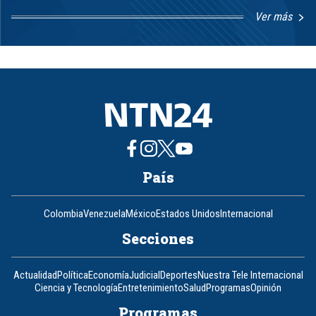
Ver más
Item
1
of
8
País
Colombia
Venezuela
México
Estados Unidos
Internacional
Secciones
Actualidad
Política
Economía
Judicial
Deportes
Nuestra Tele Internacional
Ciencia y Tecnología
Entretenimiento
Salud
Programas
Opinión
Programas