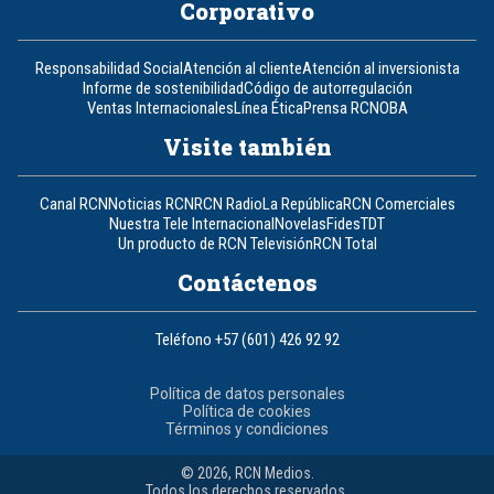
Corporativo
Responsabilidad Social
Atención al cliente
Atención al inversionista
Informe de sostenibilidad
Código de autorregulación
Ventas Internacionales
Línea Ética
Prensa RCN
OBA
Visite también
Canal RCN
Noticias RCN
RCN Radio
La República
RCN Comerciales
Nuestra Tele Internacional
Novelas
Fides
TDT
Un producto de RCN Televisión
RCN Total
Contáctenos
Teléfono
+57 (601) 426 92 92
Política de datos personales
Política de cookies
Términos y condiciones
© 2026, RCN Medios.
Todos los derechos reservados.