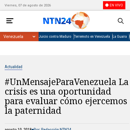
EN VIVO
Viernes, 07 de agosto de 2026
Juicio contra Maduro
Terremoto en Venezuela
La Guaira
Actualidad
#UnMensajeParaVenezuela La
crisis es una oportunidad
para evaluar cómo ejercemos
la paternidad
agosto 10, 2018
Por: Redacción NTN24