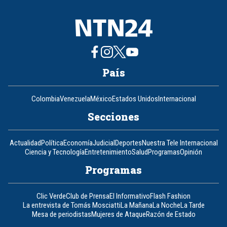
País
Colombia
Venezuela
México
Estados Unidos
Internacional
Secciones
Actualidad
Política
Economía
Judicial
Deportes
Nuestra Tele Internacional
Ciencia y Tecnología
Entretenimiento
Salud
Programas
Opinión
Programas
Clic Verde
Club de Prensa
El Informativo
Flash Fashion
La entrevista de Tomás Mosciatti
La Mañana
La Noche
La Tarde
Mesa de periodistas
Mujeres de Ataque
Razón de Estado