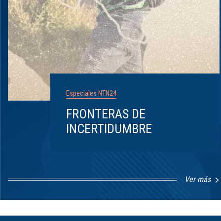
Especiales NTN24
FRONTERAS DE
INCERTIDUMBRE
Ver más
Item
1
of
8