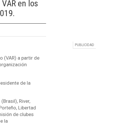
 VAR en los
2019.
o (VAR) a partir de
 organización
residente de la
Brasil), River,
Porteño, Libertad
misión de clubes
e la