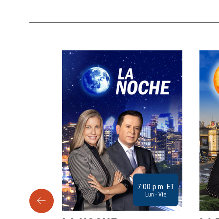
9:30 a.m. ET
7:00 p.m. ET
Sab
Lun - Vie