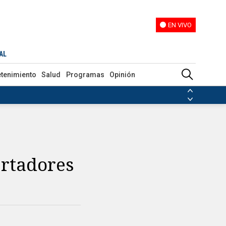
EN VIVO
EN VIVO
AL
etenimiento
Salud
Programas
Opinión
ias de las FARC
ezuela
Nicolás Maduro
Disidencias de las FARC
 en Venezuela
Nicolás Maduro
ertadores