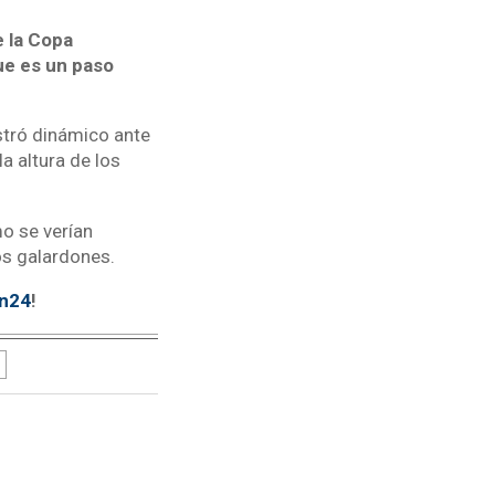
 la Copa
ue es un paso
stró dinámico ante
a altura de los
o se verían
los galardones.
tn24
!