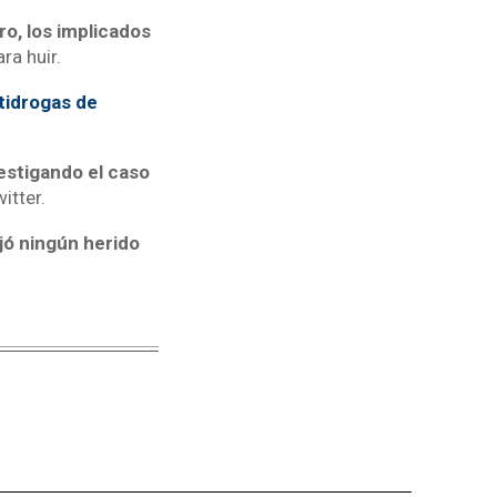
o, los implicados
ra huir.
tidrogas de
vestigando el caso
itter.
jó ningún herido