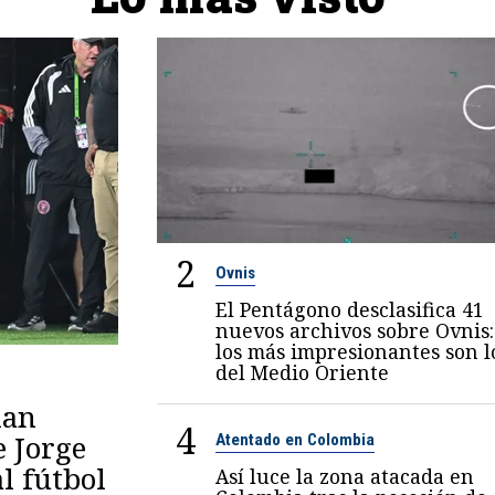
2
Ovnis
El Pentágono desclasifica 41
nuevos archivos sobre Ovnis:
los más impresionantes son l
del Medio Oriente
lan
4
e Jorge
Atentado en Colombia
al fútbol
Así luce la zona atacada en