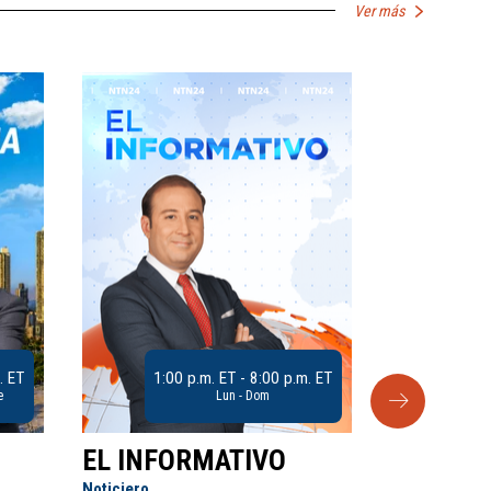
Ver más
. ET
1:00 p.m. ET - 8:00 p.m. ET
e
Lun - Dom
EL INFORMATIVO
CLUB D
Noticiero
Análisis