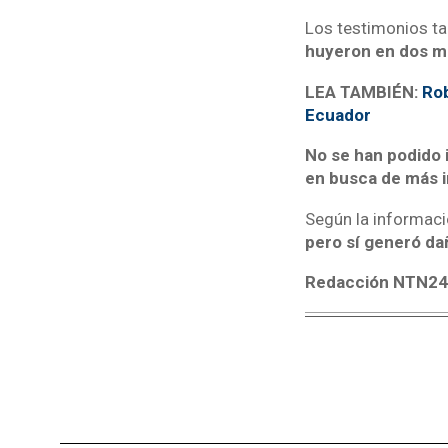
Los testimonios ta
huyeron en dos mo
LEA TAMBIÉN:
Rob
Ecuador
No se han podido i
en busca de más 
Según la informaci
pero sí generó dañ
Redacción NTN2