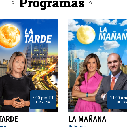
Programas
5:00 p.m. ET
11:00 a.m
Lun - Dom
Lun - Vi
TARDE
LA MAÑANA
iero
Noticiero