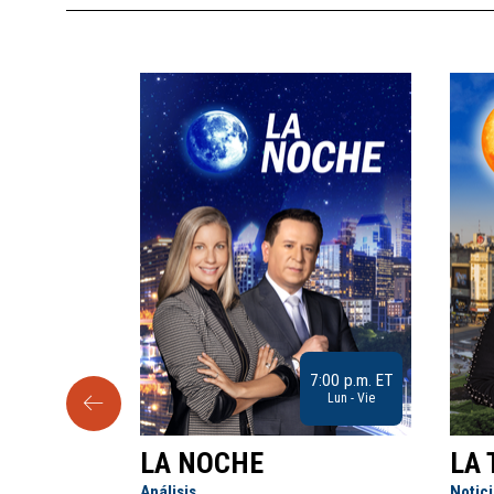
9:30 a.m. ET
7:00 p.m. ET
Sab
Lun - Vie
LA NOCHE
LA 
Análisis
Notic