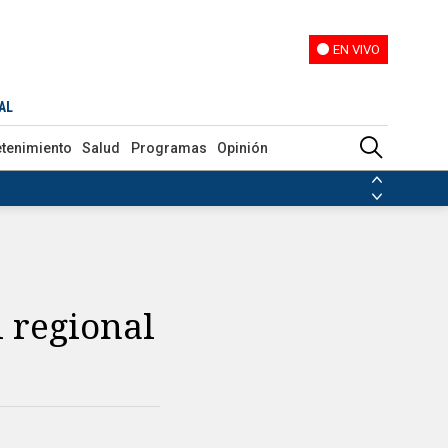
EN VIVO
EN VIVO
AL
etenimiento
Salud
Programas
Opinión
ias de las FARC
ezuela
Nicolás Maduro
Disidencias de las FARC
 en Venezuela
Nicolás Maduro
l regional