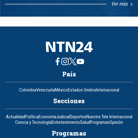
Ver más
Item
1
of
8
País
Colombia
Venezuela
México
Estados Unidos
Internacional
Secciones
Actualidad
Política
Economía
Judicial
Deportes
Nuestra Tele Internacional
Ciencia y Tecnología
Entretenimiento
Salud
Programas
Opinión
Programas