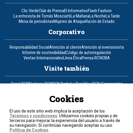
Clic Verde
Club de Prensa
El Informativo
Flash Fashion
La entrevista de Tomás Mosciatti
La Mañana
La Noche
La Tarde
Mesa de periodistas
Mujeres de Ataque
Razón de Estado
Corporativo
Responsabilidad Social
Atención al cliente
Atención al inversionista
Informe de sostenibilidad
Código de autorregulación
Ventas Internacionales
Línea Ética
Prensa RCN
OBA
Visite también
Canal RCN
Noticias RCN
RCN Radio
La República
RCN Comerciales
Nuestra Tele Internacional
Novelas
Fides
TDT
Un producto de RCN Televisión
RCN Total
Cookies
Contáctenos
El uso de este sitio web implica la aceptación de los
Términos y condiciones
. Utilizamos cookies propias y de
Teléfono
+57 (601) 426 92 92
terceros para mejorar la experiencia del usuario a través de
su navegación. Si continúas navegando aceptas su uso.
Política de Cookies
.