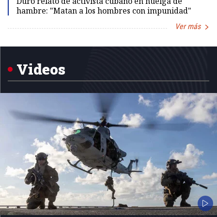
Duro relato de activista cubano en huelga de
hambre: "Matan a los hombres con impunidad"
Ver más
Item
1
of
5
Videos