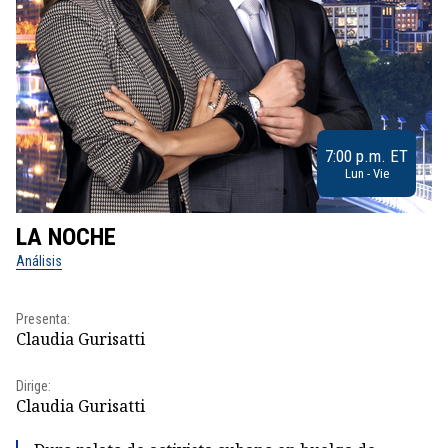
7:00 p.m. ET
Lun - Vie
LA NOCHE
L
Análisis
No
Pr
Presenta:
Id
Claudia Gurisatti
Dir
Dirige:
Id
Claudia Gurisatti