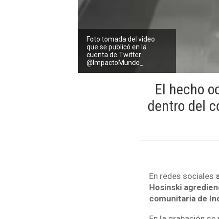
Foto tomada del video
que se publicó en la
cuenta de Twitter
@ImpactoMundo_
El hecho o
dentro del c
En redes sociales
s
Hosinski
agrediend
comunitaria de In
En la grabación s