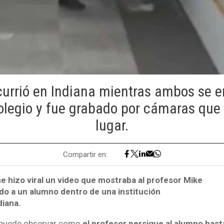
currió en Indiana mientras ambos se 
olegio y fue grabado por cámaras que
lugar.
Compartir en:
e hizo viral un video que mostraba al profesor
Mike
o a un alumno dentro de una institución
diana.
e puede observar como
el profesor persigue al alumno hasta