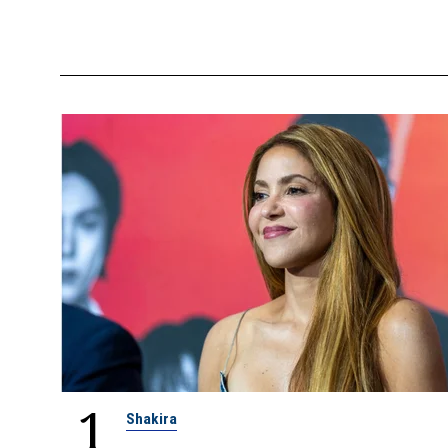
1
Shakira