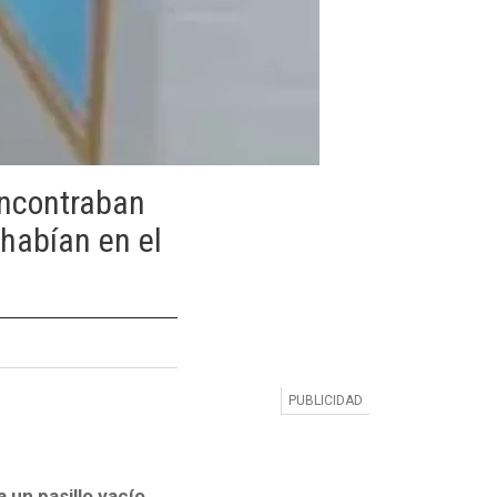
encontraban
 habían en el
 un pasillo vacío