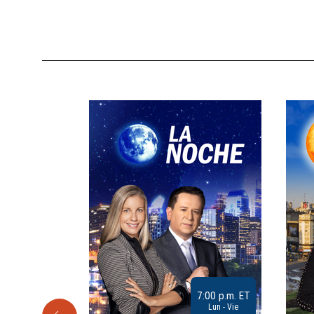
9:30 a.m. ET
7:00 p.m. ET
Sab
Lun - Vie