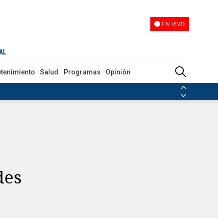
EN VIVO
EN VIVO
AL
etenimiento
Salud
Programas
Opinión
ias de las FARC
ezuela
Nicolás Maduro
Disidencias de las FARC
 en Venezuela
Nicolás Maduro
des