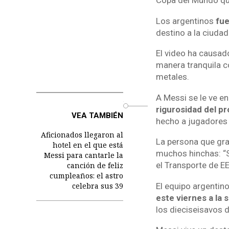
Copa del Mundo que
Los argentinos
fue
destino a la ciuda
El video ha causad
manera tranquila c
metales.
A Messi se le ve e
o
rigurosidad del p
VEA TAMBIÉN
hecho a jugadores 
Aficionados llegaron al
La persona que gra
hotel en el que está
muchos hinchas: “S
Messi para cantarle la
el Transporte de EE
canción de feliz
cumpleaños: el astro
El equipo argentin
celebra sus 39
este viernes a la
los dieciseisavos d