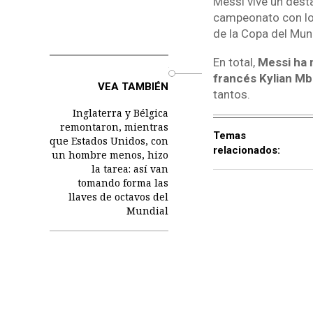
Messi vive un dest
campeonato con lo
de la Copa del Mun
En total,
Messi ha 
o
francés Kylian M
VEA TAMBIÉN
tantos.
Inglaterra y Bélgica
remontaron, mientras
Temas
que Estados Unidos, con
relacionados:
un hombre menos, hizo
la tarea: así van
tomando forma las
llaves de octavos del
Mundial