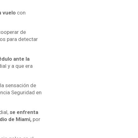
u vuelo
con
 cooperar de
os para detectar
dulo ante la
al y a que era
 la sensación de
encia Seguridad en
dial,
se enfrenta
dio de Miami,
por