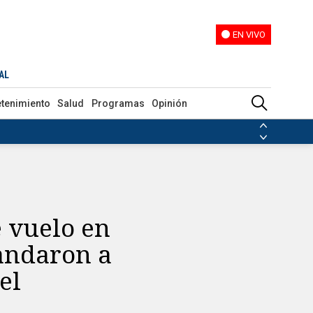
EN VIVO
EN VIVO
ar sus piernas y el argentino reaccionó
AL
etenimiento
Salud
Programas
Opinión
ias de las FARC
ezuela
Nicolás Maduro
Disidencias de las FARC
 en Venezuela
Nicolás Maduro
e vuelo en
andaron a
el