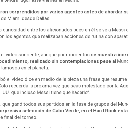
 tendrá lugar este viernes en Miami.
ron sorprendidos por varios agentes antes de abordar s
d de Miami desde Dallas.
o curiosidad entre los aficionados pues en él se ve a Messi
on los agentes que realizaban acciones de rutina con aparat
n el video sonriente, aunque por momentos
se muestra incré
rocedimiento, realizado sin contemplaciones pese al
Mundi
famosos en el planeta.
bó el video dice en medio de la pieza una frase que resume
olo recuerda la próxima vez que seas molestado por la Ag
. UU. que incluso Messi tiene que hacerlo”.
o, que ganó todos sus partidos en la fase de grupos del Mun
 sorpresiva selección de Cabo Verde, en el Hard Rock esta
e final del torneo.