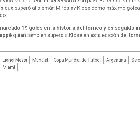
acado Mundial con la selección de su país. Ha conquistado s
s que superó al alemán Miroslav Klose como máximo goleado
do.
marcado 19 goles en la historia del torneo y es seguido m
bappé
quien también superó a Klose en esta edición del tor
Lionel Messi
Mundial
Copa Mundial del Fútbol
Argentina
Sele
Miami