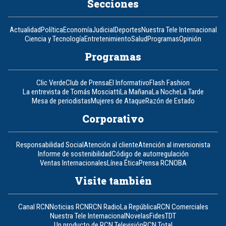
Secciones
Actualidad
Política
Economía
Judicial
Deportes
Nuestra Tele Internacional
Ciencia y Tecnología
Entretenimiento
Salud
Programas
Opinión
Programas
Clic Verde
Club de Prensa
El Informativo
Flash Fashion
La entrevista de Tomás Mosciatti
La Mañana
La Noche
La Tarde
Mesa de periodistas
Mujeres de Ataque
Razón de Estado
Corporativo
Responsabilidad Social
Atención al cliente
Atención al inversionista
Informe de sostenibilidad
Código de autorregulación
Ventas Internacionales
Línea Ética
Prensa RCN
OBA
Visite también
Canal RCN
Noticias RCN
RCN Radio
La República
RCN Comerciales
Nuestra Tele Internacional
Novelas
Fides
TDT
Un producto de RCN Televisión
RCN Total