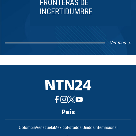
FRONTERAS DE
INCERTIDUMBRE
Ver más
Item
1
of
8
País
Colombia
Venezuela
México
Estados Unidos
Internacional