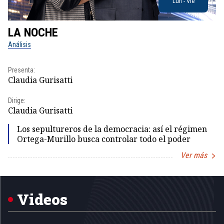
Lun - Vie
LA NOCHE
L
Análisis
No
Presenta:
Pr
Claudia Gurisatti
Id
Dirige:
Dir
Claudia Gurisatti
Id
Los sepultureros de la democracia: así el régimen
Ortega-Murillo busca controlar todo el poder
Ver más
Item
1
of
5
Videos