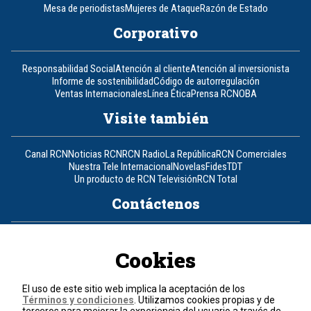
Mesa de periodistas
Mujeres de Ataque
Razón de Estado
Corporativo
Responsabilidad Social
Atención al cliente
Atención al inversionista
Informe de sostenibilidad
Código de autorregulación
Ventas Internacionales
Línea Ética
Prensa RCN
OBA
Visite también
Canal RCN
Noticias RCN
RCN Radio
La República
RCN Comerciales
Nuestra Tele Internacional
Novelas
Fides
TDT
Un producto de RCN Televisión
RCN Total
Contáctenos
Teléfono
+57 (601) 426 92 92
Cookies
Política de datos personales
Política de cookies
El uso de este sitio web implica la aceptación de los
Términos y condiciones
Términos y condiciones
. Utilizamos cookies propias y de