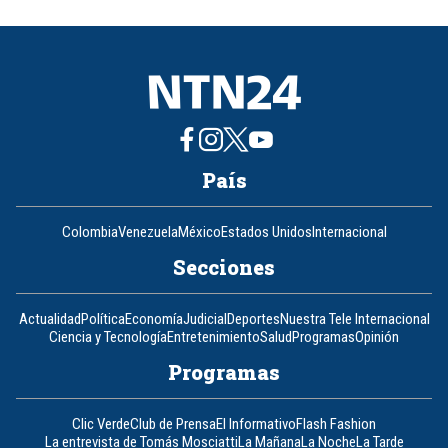
of
8
País
Colombia
Venezuela
México
Estados Unidos
Internacional
Secciones
Actualidad
Política
Economía
Judicial
Deportes
Nuestra Tele Internacional
Ciencia y Tecnología
Entretenimiento
Salud
Programas
Opinión
Programas
Clic Verde
Club de Prensa
El Informativo
Flash Fashion
La entrevista de Tomás Mosciatti
La Mañana
La Noche
La Tarde