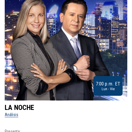
7:00 p.m. ET
Lun - Vie
LA NOCHE
L
Análisis
No
Pr
Presenta: