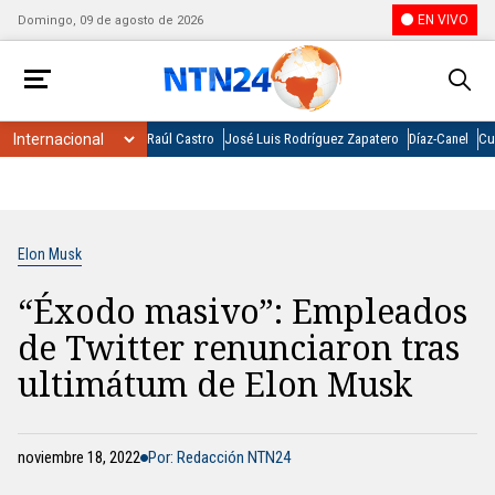
EN VIVO
Domingo, 09 de agosto de 2026
Raúl Castro
José Luis Rodríguez Zapatero
Díaz-Canel
Cu
Elon Musk
“Éxodo masivo”: Empleados
de Twitter renunciaron tras
ultimátum de Elon Musk
noviembre 18, 2022
Por: Redacción NTN24