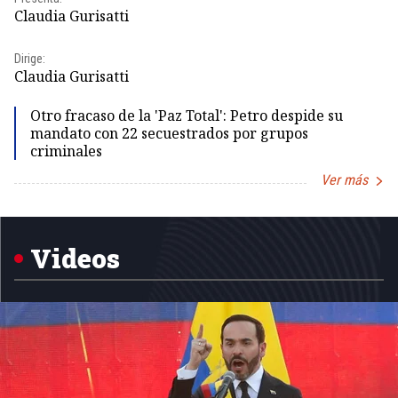
Id
Claudia Gurisatti
Dir
Dirige:
Id
Claudia Gurisatti
Otro fracaso de la 'Paz Total': Petro despide su
mandato con 22 secuestrados por grupos
criminales
Ver más
Item
1
of
5
Videos