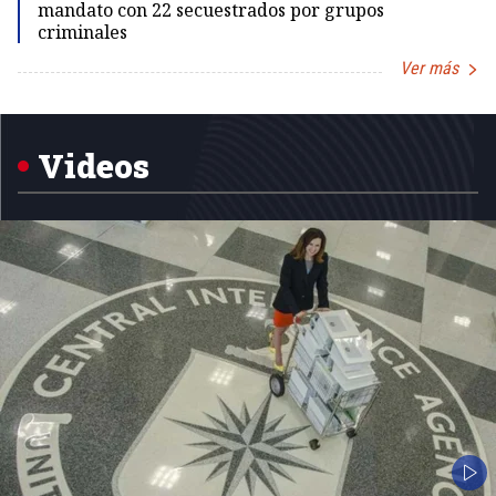
mandato con 22 secuestrados por grupos
criminales
Ver más
Item
1
of
5
Videos