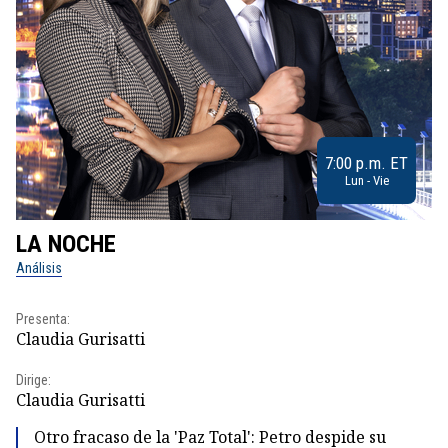
7:00 p.m. ET
Lun - Vie
LA NOCHE
L
Análisis
No
Presenta:
Pr
Claudia Gurisatti
Id
Dirige:
Dir
Claudia Gurisatti
Id
Otro fracaso de la 'Paz Total': Petro despide su