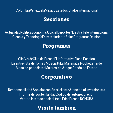
Colombia
Venezuela
México
Estados Unidos
Internacional
Secciones
Actualidad
Política
Economía
Judicial
Deportes
Nuestra Tele Internacional
Ciencia y Tecnología
Entretenimiento
Salud
Programas
Opinión
Programas
Clic Verde
Club de Prensa
El Informativo
Flash Fashion
La entrevista de Tomás Mosciatti
La Mañana
La Noche
La Tarde
Mesa de periodistas
Mujeres de Ataque
Razón de Estado
Corporativo
Responsabilidad Social
Atención al cliente
Atención al inversionista
Informe de sostenibilidad
Código de autorregulación
Ventas Internacionales
Línea Ética
Prensa RCN
OBA
Visite también