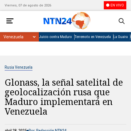
EN VIVO
Viernes, 07 de agosto de 2026
Juicio contra Maduro
Terremoto en Venezuela
La Guaira
Rusia Venezuela
Glonass, la señal satelital de
geolocalización rusa que
Maduro implementará en
Venezuela
abril 28, 2025
Por: Redacción NTN24