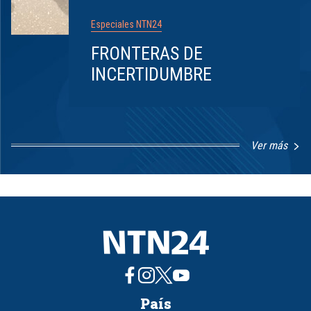
Especiales NTN24
FRONTERAS DE
INCERTIDUMBRE
Ver más
Item
1
of
8
País