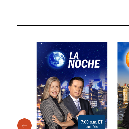
9:30 a.m. ET
7:00 p.m. ET
Sab
Lun - Vie