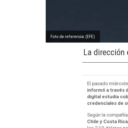
Foto de referencia: (EFE)
La dirección 
El pasado miércol
informó a través 
digital estudia co
credenciales de s
Según la compañía
Chile y Costa Rica
los 2,10 dólares po