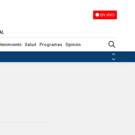
EN VIVO
EN VIVO
AL
etenimiento
Salud
Programas
Opinión
ias de las FARC
ezuela
Nicolás Maduro
Disidencias de las FARC
 en Venezuela
Nicolás Maduro