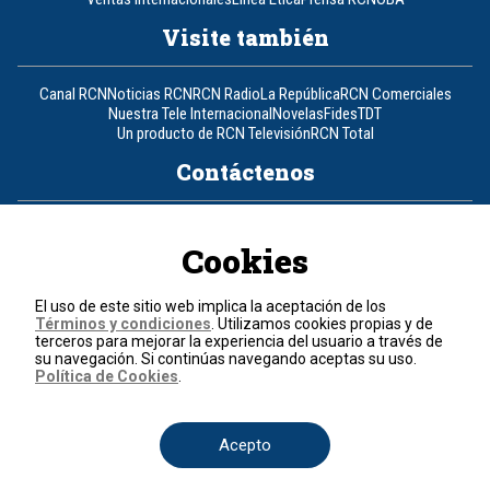
Visite también
Canal RCN
Noticias RCN
RCN Radio
La República
RCN Comerciales
Nuestra Tele Internacional
Novelas
Fides
TDT
Un producto de RCN Televisión
RCN Total
Contáctenos
Teléfono
+57 (601) 426 92 92
Cookies
Política de datos personales
Política de cookies
El uso de este sitio web implica la aceptación de los
Términos y condiciones
Términos y condiciones
. Utilizamos cookies propias y de
terceros para mejorar la experiencia del usuario a través de
su navegación. Si continúas navegando aceptas su uso.
© 2026, RCN Medios.
Política de Cookies
.
Todos los derechos reservados.
Organización Ardila Lülle - www.oal.com.co
Acepto