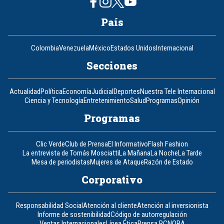
País
Colombia
Venezuela
México
Estados Unidos
Internacional
Secciones
Actualidad
Política
Economía
Judicial
Deportes
Nuestra Tele Internacional
Ciencia y Tecnología
Entretenimiento
Salud
Programas
Opinión
Programas
Clic Verde
Club de Prensa
El Informativo
Flash Fashion
La entrevista de Tomás Mosciatti
La Mañana
La Noche
La Tarde
Mesa de periodistas
Mujeres de Ataque
Razón de Estado
Corporativo
Responsabilidad Social
Atención al cliente
Atención al inversionista
Informe de sostenibilidad
Código de autorregulación
Ventas Internacionales
Línea Ética
Prensa RCN
OBA