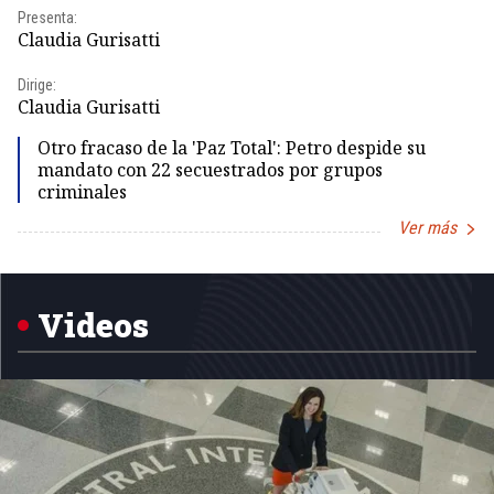
Presenta:
Pr
Claudia Gurisatti
Id
Dirige:
Dir
Claudia Gurisatti
Id
Otro fracaso de la 'Paz Total': Petro despide su
mandato con 22 secuestrados por grupos
criminales
Ver más
Item
1
of
5
Videos