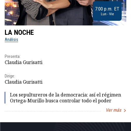
7:00 p.m. ET
Lun - Vie
LA NOCHE
L
Análisis
No
Pr
Presenta:
Id
Claudia Gurisatti
Dir
Dirige:
Id
Claudia Gurisatti
Los sepultureros de la democracia: así el régimen
Ortega-Murillo busca controlar todo el poder
Ver más
Item
1
of