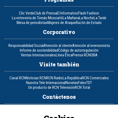
Clic Verde
Club de Prensa
El Informativo
Flash Fashion
La entrevista de Tomás Mosciatti
La Mañana
La Noche
La Tarde
Mesa de periodistas
Mujeres de Ataque
Razón de Estado
Corporativo
Responsabilidad Social
Atención al cliente
Atención al inversionista
Informe de sostenibilidad
Código de autorregulación
Ventas Internacionales
Línea Ética
Prensa RCN
OBA
Visite también
Canal RCN
Noticias RCN
RCN Radio
La República
RCN Comerciales
Nuestra Tele Internacional
Novelas
Fides
TDT
Un producto de RCN Televisión
RCN Total
Contáctenos
Teléfono
+57 (601) 426 92 92