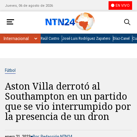
EN VIVO
Jueves, 06 de agosto de 2026
Raúl Castro
José Luis Rodríguez Zapatero
Díaz-Canel
Cu
Fútbol
Aston Villa derrotó al
Southampton en un partido
que se vio interrumpido por
la presencia de un dron
enero 21, 2023
Por: Redacción NTN24