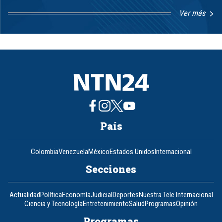
Ver más
Item
1
of
8
País
Colombia
Venezuela
México
Estados Unidos
Internacional
Secciones
Actualidad
Política
Economía
Judicial
Deportes
Nuestra Tele Internacional
Ciencia y Tecnología
Entretenimiento
Salud
Programas
Opinión
Programas