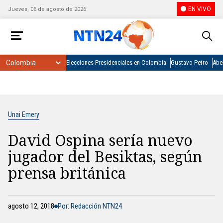
EN VIVO
Jueves, 06 de agosto de 2026
Elecciones Presidenciales en Colombia
Gustavo Petro
Abel
Unai Emery
David Ospina sería nuevo
jugador del Besiktas, según
prensa británica
agosto 12, 2018
Por: Redacción NTN24