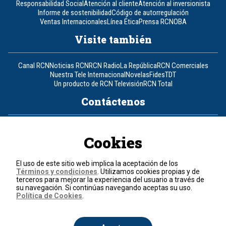
Responsabilidad Social
Atención al cliente
Atención al inversionista
Informe de sostenibilidad
Código de autorregulación
Ventas Internacionales
Línea Ética
Prensa RCN
OBA
Visite también
Canal RCN
Noticias RCN
RCN Radio
La República
RCN Comerciales
Nuestra Tele Internacional
Novelas
Fides
TDT
Un producto de RCN Televisión
RCN Total
Contáctenos
Teléfono
+57 (601) 426 92 92
Cookies
Política de datos personales
Política de cookies
El uso de este sitio web implica la aceptación de los
Términos y condiciones
Términos y condiciones
. Utilizamos cookies propias y de
terceros para mejorar la experiencia del usuario a través de
su navegación. Si continúas navegando aceptas su uso.
© 2026, RCN Medios.
Política de Cookies
.
Todos los derechos reservados.
Organización Ardila Lülle - www.oal.com.co