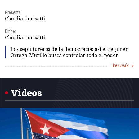
Presenta:
Pr
Claudia Gurisatti
Id
Dirige:
Dir
Claudia Gurisatti
Id
Los sepultureros de la democracia: así el régimen
Ortega-Murillo busca controlar todo el poder
Ver más
Item
1
of
5
Videos