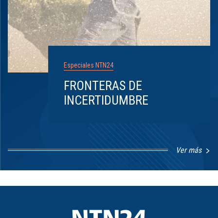
Especiales NTN24
FRONTERAS DE
INCERTIDUMBRE
Ver más
Item
1
of
8