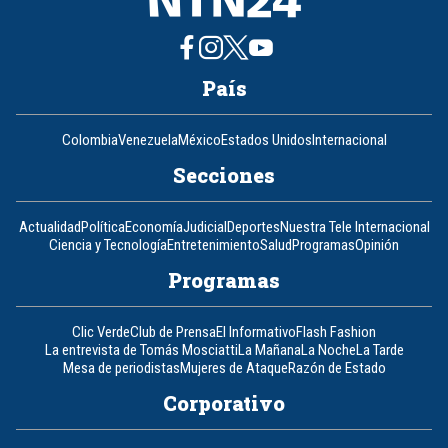
País
Colombia
Venezuela
México
Estados Unidos
Internacional
Secciones
Actualidad
Política
Economía
Judicial
Deportes
Nuestra Tele Internacional
Ciencia y Tecnología
Entretenimiento
Salud
Programas
Opinión
Programas
Clic Verde
Club de Prensa
El Informativo
Flash Fashion
La entrevista de Tomás Mosciatti
La Mañana
La Noche
La Tarde
Mesa de periodistas
Mujeres de Ataque
Razón de Estado
Corporativo