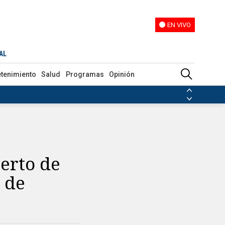
EN VIVO
EN VIVO
AL
etenimiento
Salud
Programas
Opinión
ias de las FARC
ezuela
Nicolás Maduro
Disidencias de las FARC
 en Venezuela
Nicolás Maduro
erto de
s de