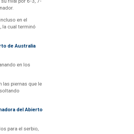
su rival por 6-3, 7-
ganador.
ncluso en el
, la cual terminó
rto de Australia
ganando en los
n las piernas que le
 soltando
nadora del Abierto
os para el serbio,