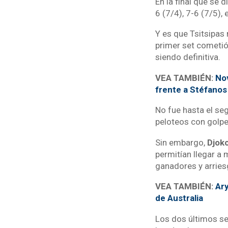
En la final que se 
6 (7/4), 7-6 (7/5),
Y es que Tsitsipas
primer set cometió 
siendo definitiva.
VEA TAMBIÉN:
Nov
frente a Stéfanos
No fue hasta el se
peloteos con golp
Sin embargo,
Djok
permitían llegar a 
ganadores y arries
VEA TAMBIÉN:
Ary
de Australia
Los dos últimos se