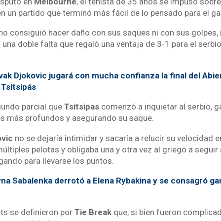
disputó en
Melbourne
, el tenista de 35 años se impuso sobre 
 en un partido que terminó más fácil de lo pensado para el 
 no consiguió hacer daño con sus saques ni con sus golpes, i
una doble falta que regaló una ventaja de 3-1 para el serbio
ak Djokovic jugará con mucha confianza la final del Abie
 Tsitsipás
gundo parcial que
Tsitsipas
comenzó a inquietar al serbio, 
es más profundos y asegurando su saque.
ovic
no se dejaría intimidar y sacaría a relucir su velocidad e
múltiples pelotas y obligaba una y otra vez al griego a seguir
gando para llevarse los puntos.
na Sabalenka derrotó a Elena Rybakina y se consagró ga
ts se definieron por
Tie Break
que, si bien fueron complicad