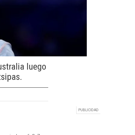
stralia luego
tsipas.