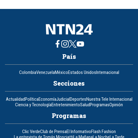
of
8
País
Colombia
Venezuela
México
Estados Unidos
Internacional
Secciones
Actualidad
Política
Economía
Judicial
Deportes
Nuestra Tele Internacional
Ciencia y Tecnología
Entretenimiento
Salud
Programas
Opinión
Programas
Clic Verde
Club de Prensa
El Informativo
Flash Fashion
La entrevista de Tomás Mosciatti
La Mañana
La Noche
La Tarde