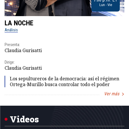
Lun - Vie
LA NOCHE
L
Análisis
No
Presenta:
Pr
Claudia Gurisatti
Id
Dirige:
Dir
Claudia Gurisatti
Id
Los sepultureros de la democracia: así el régimen
Ortega-Murillo busca controlar todo el poder
Ver más
Item
1
of
5
Videos