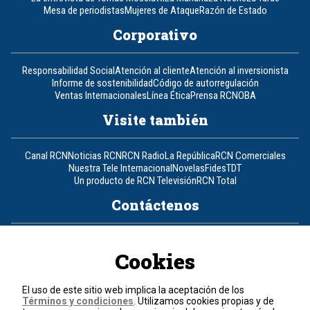
Mesa de periodistas
Mujeres de Ataque
Razón de Estado
Corporativo
Responsabilidad Social
Atención al cliente
Atención al inversionista
Informe de sostenibilidad
Código de autorregulación
Ventas Internacionales
Línea Ética
Prensa RCN
OBA
Visite también
Canal RCN
Noticias RCN
RCN Radio
La República
RCN Comerciales
Nuestra Tele Internacional
Novelas
Fides
TDT
Un producto de RCN Televisión
RCN Total
Contáctenos
Teléfono
+57 (601) 426 92 92
Cookies
Política de datos personales
Política de cookies
El uso de este sitio web implica la aceptación de los
Términos y condiciones
Términos y condiciones
. Utilizamos cookies propias y de