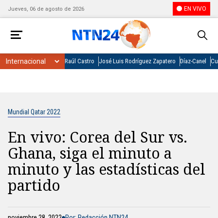
EN VIVO
Jueves, 06 de agosto de 2026
Raúl Castro
José Luis Rodríguez Zapatero
Díaz-Canel
Cu
Mundial Qatar 2022
En vivo: Corea del Sur vs.
Ghana, siga el minuto a
minuto y las estadísticas del
partido
noviembre 28, 2022
Por: Redacción NTN24