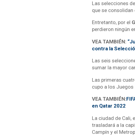
Las selecciones d
que se consolidan 
Entretanto, por el
G
perdieron ningún e
VEA TAMBIÉN:
“Ju
contra la Selecci
Las seis seleccion
sumar la mayor ca
Las primeras cuatro
cupo a los Juegos
VEA TAMBIÉN:
FIF
en Qatar 2022
La ciudad de Cali, 
trasladará a la ca
Campín y el Metro