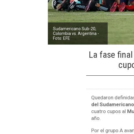
Sudamericano Sub-20,
Colombia vs. Argentina -
Foto: EFE
La fase fina
cupo
Quedaron definidas
del Sudamericano
cuatro cupos al
Mu
año.
Por el grupo A av