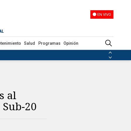
EN VIVO
EN VIVO
AL
etenimiento
Salud
Programas
Opinión
ias de las FARC
ezuela
Nicolás Maduro
Disidencias de las FARC
 en Venezuela
Nicolás Maduro
s al
 Sub-20