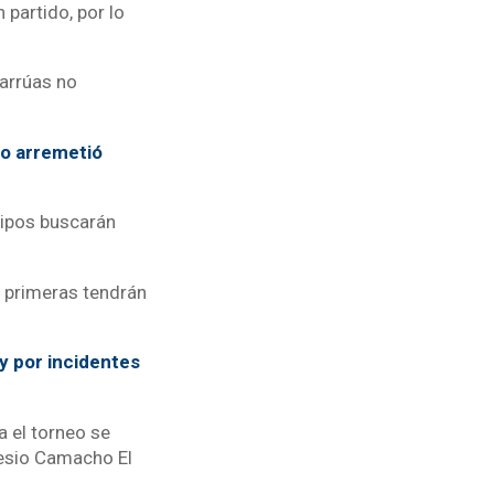
partido, por lo
harrúas no
no arremetió
uipos buscarán
s primeras tendrán
y por incidentes
a el torneo se
mesio Camacho El