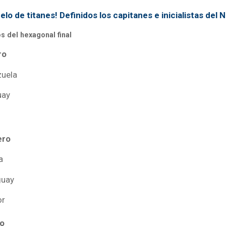
elo de titanes! Definidos los capitanes e inicialistas del 
os del hexagonal final
ro
zuela
uay
ero
la
guay
or
ro