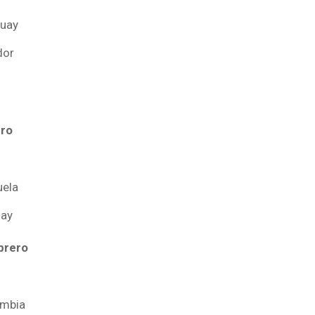
guay
dor
l
ero
uela
uay
brero
ombia