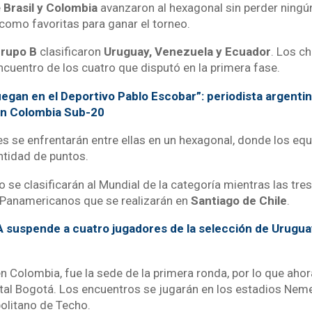
e
Brasil y Colombia
avanzaron al hexagonal sin perder ningún 
como favoritas para ganar el torneo.
rupo B
clasificaron
Uruguay, Venezuela y Ecuador
. Los c
ncuentro de los cuatro que disputó en la primera fase.
egan en el Deportivo Pablo Escobar”: periodista argenti
ón Colombia Sub-20
es se enfrentarán entre ellas en un hexagonal, donde los eq
ntidad de puntos.
 se clasificarán al Mundial de la categoría mientras las tre
 Panamericanos que se realizarán en
Santiago de Chile
.
A suspende a cuatro jugadores de la selección de Urugua
en Colombia, fue la sede de la primera ronda, por lo que ahor
pital Bogotá. Los encuentros se jugarán en los estadios Ne
politano de Techo.