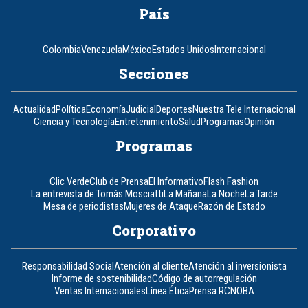
País
Colombia
Venezuela
México
Estados Unidos
Internacional
Secciones
Actualidad
Política
Economía
Judicial
Deportes
Nuestra Tele Internacional
Ciencia y Tecnología
Entretenimiento
Salud
Programas
Opinión
Programas
Clic Verde
Club de Prensa
El Informativo
Flash Fashion
La entrevista de Tomás Mosciatti
La Mañana
La Noche
La Tarde
Mesa de periodistas
Mujeres de Ataque
Razón de Estado
Corporativo
Responsabilidad Social
Atención al cliente
Atención al inversionista
Informe de sostenibilidad
Código de autorregulación
Ventas Internacionales
Línea Ética
Prensa RCN
OBA