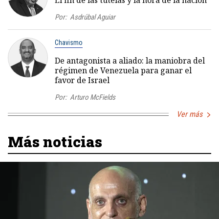
El fin de las tutelas y la hora de la nación
Por:
Asdrúbal Aguiar
Chavismo
De antagonista a aliado: la maniobra del
régimen de Venezuela para ganar el
favor de Israel
Por:
Arturo McFields
Ver más
Más noticias