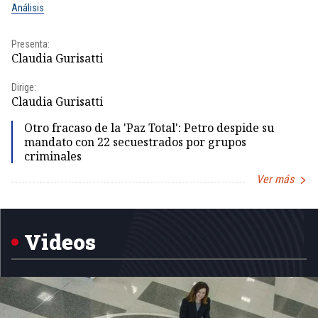
Análisis
No
Presenta:
Pr
Claudia Gurisatti
Id
Dirige:
Dir
Claudia Gurisatti
Id
Otro fracaso de la 'Paz Total': Petro despide su
mandato con 22 secuestrados por grupos
criminales
Ver más
Item
1
of
5
Videos