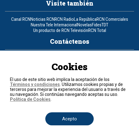
Visite también
Canal RCN
Noticias RCN
RCN Radio
La República
RCN Comerciales
Nuestra Tele Internacional
Novelas
Fides
TDT
Un producto de RCN Televisión
RCN Total
Contáctenos
Teléfono
+57 (601) 426 92 92
Cookies
Política de datos personales
Política de cookies
El uso de este sitio web implica la aceptación de los
Términos y condiciones
Términos y condiciones
. Utilizamos cookies propias y de
terceros para mejorar la experiencia del usuario a través de
su navegación. Si continúas navegando aceptas su uso.
© 2026, RCN Medios.
Política de Cookies
.
Todos los derechos reservados.
Organización Ardila Lülle - www.oal.com.co
Acepto