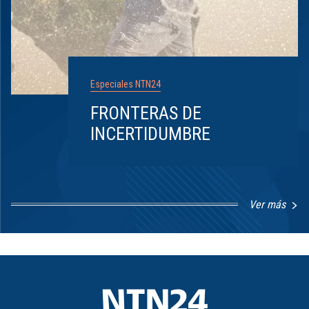
Especiales NTN24
FRONTERAS DE
INCERTIDUMBRE
Ver más
Item
1
of
8