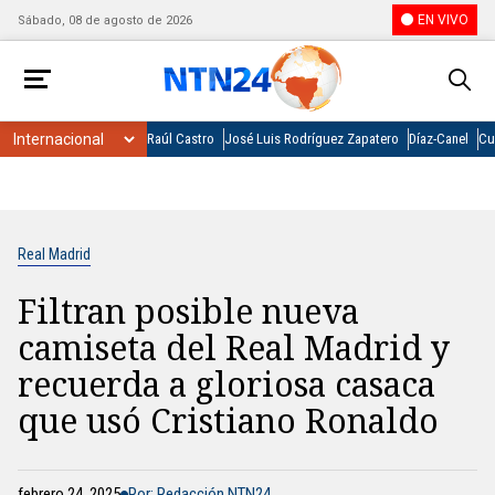
EN VIVO
Sábado, 08 de agosto de 2026
Raúl Castro
José Luis Rodríguez Zapatero
Díaz-Canel
Cu
Real Madrid
Filtran posible nueva
camiseta del Real Madrid y
recuerda a gloriosa casaca
que usó Cristiano Ronaldo
febrero 24, 2025
Por: Redacción NTN24