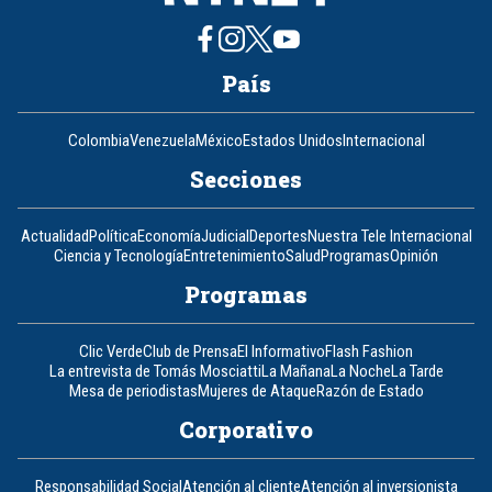
País
Colombia
Venezuela
México
Estados Unidos
Internacional
Secciones
Actualidad
Política
Economía
Judicial
Deportes
Nuestra Tele Internacional
Ciencia y Tecnología
Entretenimiento
Salud
Programas
Opinión
Programas
Clic Verde
Club de Prensa
El Informativo
Flash Fashion
La entrevista de Tomás Mosciatti
La Mañana
La Noche
La Tarde
Mesa de periodistas
Mujeres de Ataque
Razón de Estado
Corporativo
Responsabilidad Social
Atención al cliente
Atención al inversionista