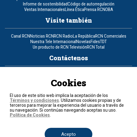
Informe de sostenibilidad
Código de autorregulación
Ventas Internacionales
Línea Ética
Prensa RCN
OBA
Visite también
Canal RCN
Noticias RCN
RCN Radio
La República
RCN Comerciales
Nuestra Tele Internacional
Novelas
Fides
TDT
Un producto de RCN Televisión
RCN Total
Contáctenos
Teléfono
+57 (601) 426 92 92
Cookies
Política de datos personales
Política de cookies
El uso de este sitio web implica la aceptación de los
Términos y condiciones
Términos y condiciones
. Utilizamos cookies propias y de
terceros para mejorar la experiencia del usuario a través de
su navegación. Si continúas navegando aceptas su uso.
© 2026, RCN Medios.
Política de Cookies
.
Todos los derechos reservados.
Organización Ardila Lülle - www.oal.com.co
Acepto