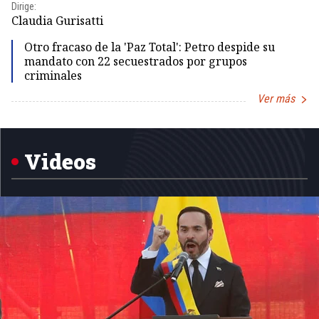
Dirige:
Dir
Claudia Gurisatti
Id
Otro fracaso de la 'Paz Total': Petro despide su
mandato con 22 secuestrados por grupos
criminales
Ver más
Item
1
of
5
Videos