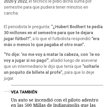
2020 y 2022
, el técnico le pidió dicha suma por
semestre para que pudiera tener minutos en
cancha.
El periodista le pregunta:
“¿Hubert Bodhert te pedía
30 millones en el semestre para que te dejara
jugar fútbol?”
, a lo que el futbolista respondió
“era
más o menos lo que pagaba el otro man”.
“Yo dije: ‘no me voy a matar la cabeza, con ´le no
voy a jugar si no pago’”
, añadió luego de aseverar
que un intermediario le dijo que tenía que
“soltarle
un poquito de billete al profe”,
para que lo deje
jugar.
o
VEA TAMBIÉN
Un auto se incendió con el piloto adentro
en las 500 Millas de Indianápolis que las