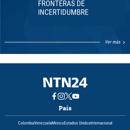
FRONTERAS DE
INCERTIDUMBRE
Ver más
Item
1
of
8
País
Colombia
Venezuela
México
Estados Unidos
Internacional