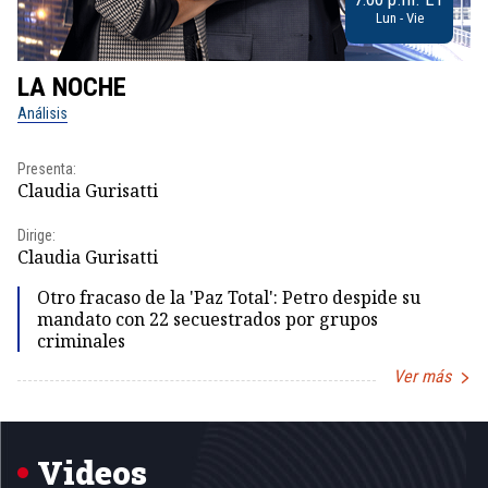
Lun - Vie
LA NOCHE
L
Análisis
No
Presenta:
Pr
Claudia Gurisatti
Id
Dirige:
Dir
Claudia Gurisatti
Id
Otro fracaso de la 'Paz Total': Petro despide su
mandato con 22 secuestrados por grupos
criminales
Ver más
Item
1
of
5
Videos