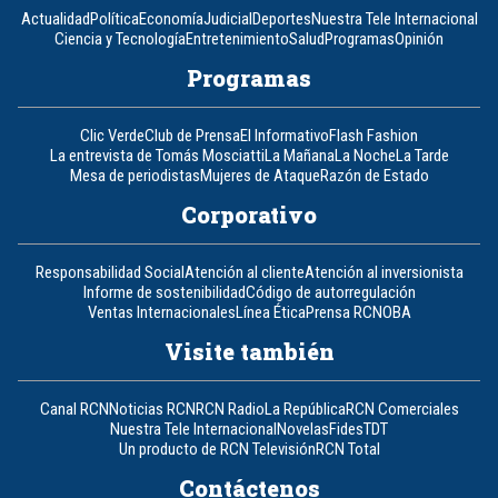
Actualidad
Política
Economía
Judicial
Deportes
Nuestra Tele Internacional
Ciencia y Tecnología
Entretenimiento
Salud
Programas
Opinión
Programas
Clic Verde
Club de Prensa
El Informativo
Flash Fashion
La entrevista de Tomás Mosciatti
La Mañana
La Noche
La Tarde
Mesa de periodistas
Mujeres de Ataque
Razón de Estado
Corporativo
Responsabilidad Social
Atención al cliente
Atención al inversionista
Informe de sostenibilidad
Código de autorregulación
Ventas Internacionales
Línea Ética
Prensa RCN
OBA
Visite también
Canal RCN
Noticias RCN
RCN Radio
La República
RCN Comerciales
Nuestra Tele Internacional
Novelas
Fides
TDT
Un producto de RCN Televisión
RCN Total
Contáctenos