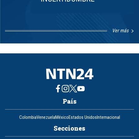
Ver más
Item
1
of
8
País
Colombia
Venezuela
México
Estados Unidos
Internacional
Secciones