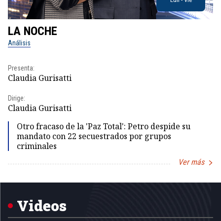
LA NOCHE
L
Análisis
No
Presenta:
Pr
Claudia Gurisatti
Id
Dirige:
Dir
Claudia Gurisatti
Id
Otro fracaso de la 'Paz Total': Petro despide su
mandato con 22 secuestrados por grupos
criminales
Ver más
Item
1
of
5
Videos