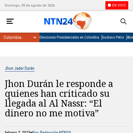
EN VIVO
Domingo, 09 de agosto de 2026
Elecciones Presidenciales en Colombia
Gustavo Petro
Abel
Jhon Jader Durán
Jhon Durán le responde a
quienes han criticado su
llegada al Al Nassr: “El
dinero no me motiva”
febrero 2, 2025
Por: Redacción NTN24