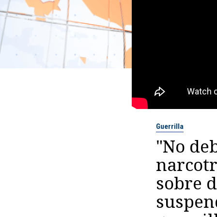
Guerrilla
"No de
narcotr
sobre d
suspend