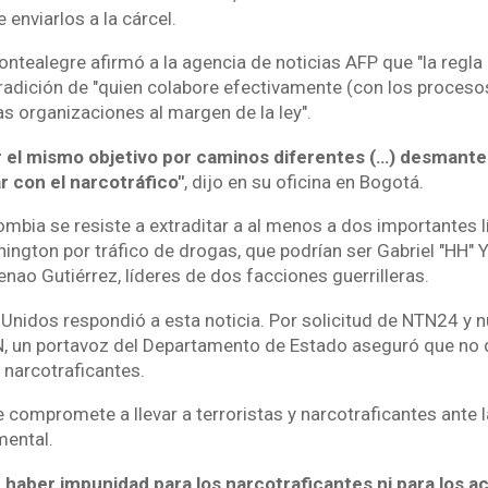
 enviarlos a la cárcel.
ntealegre afirmó a la agencia de noticias AFP que "la regla
radición de "quien colabore efectivamente (con los procesos
as organizaciones al margen de la ley".
ar el mismo objetivo por caminos diferentes (…) desmante
r con el narcotráfico"
, dijo en su oficina en Bogotá.
mbia se resiste a extraditar a al menos a dos importantes lí
ngton por tráfico de drogas, que podrían ser Gabriel "HH" Y
ao Gutiérrez, líderes de dos facciones guerrilleras.
 Unidos respondió a esta noticia. Por solicitud de NTN24 y 
N, un portavoz del Departamento de Estado aseguró que no 
 narcotraficantes.
compromete a llevar a terroristas y narcotraficantes ante la
mental.
 haber impunidad para los narcotraficantes ni para los a