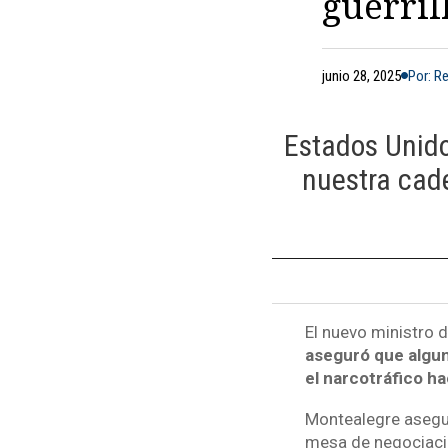
guerril
junio 28, 2025
Por: R
Estados Unido
nuestra cad
El nuevo ministro 
aseguró que algun
el narcotráfico h
Montealegre aseguró
mesa de negociacio