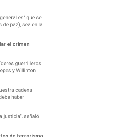
 general es" que se
 de paz), sea en la
lar el crimen
deres guerrilleros
epes y Willinton
nuestra cadena
debe haber
 justicia”, señaló
ctos de terrorismo