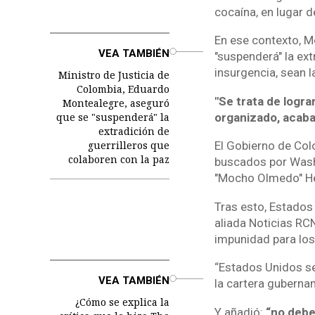
cocaína, en lugar de
En ese contexto, Mo
o
VEA TAMBIÉN
"suspenderá" la ext
insurgencia, sean l
Ministro de Justicia de
Colombia, Eduardo
"Se trata de logr
Montealegre, aseguró
que se "suspenderá" la
organizado, acaba
extradición de
guerrilleros que
El Gobierno de Colo
colaboren con la paz
buscados por Washi
"Mocho Olmedo" Hen
Tras esto, Estados
aliada Noticias RC
impunidad para los
“Estados Unidos se 
o
VEA TAMBIÉN
la cartera guberna
¿Cómo se explica la
Y añadió:
“no debe