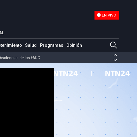
EN VIVO
EN VIVO
nder extradiciones de algunos guerrilleros
AL
ias de las FARC
etenimiento
Salud
Programas
Opinión
ezuela
Nicolás Maduro
Disidencias de las FARC
 en Venezuela
Nicolás Maduro