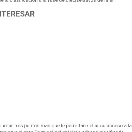
e la clasificación a la fase de dieciséisavos de final.
INTERESAR
sumar tres puntos más que le permitan sellar su acceso a la