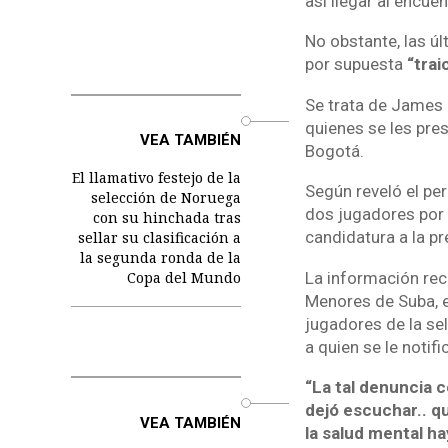
así llegar al encue
No obstante, las ú
por supuesta
“trai
Se trata de James 
o
quienes se les pres
VEA TAMBIÉN
Bogotá.
El llamativo festejo de la
Según reveló el per
selección de Noruega
dos jugadores por 
con su hinchada tras
candidatura a la p
sellar su clasificación a
la segunda ronda de la
La información re
Copa del Mundo
Menores de Suba, en
jugadores de la se
a quien se le notif
“La tal denuncia c
o
dejó escuchar.. qu
VEA TAMBIÉN
la salud mental h