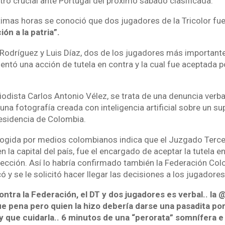
ntro crucial ante Portugal del próximo sábado clasificada.
ltimas horas se conoció que dos jugadores de la Tricolor 
ción a la patria”.
Rodríguez y Luis Díaz, dos de los jugadores más importantes
entó una acción de tutela en contra y la cual fue aceptada 
iodista Carlos Antonio Vélez, se trata de una denuncia verba
una fotografía creada con inteligencia artificial sobre un s
residencia de Colombia.
cogida por medios colombianos indica que el Juzgado Terc
 la capital del país, fue el encargado de aceptar la tutela e
lección. Así lo habría confirmado también la Federación Co
icó y se le solicitó hacer llegar las decisiones a los jugadore
ontra la Federación, el DT y dos jugadores es verbal.. la
e pena pero quien la hizo debería darse una pasadita por 
ay que cuidarla.. 6 minutos de una “perorata” somnífera 