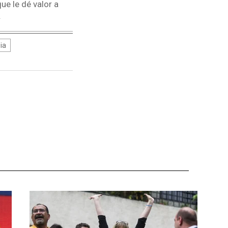
ue le dé valor a
.
ia