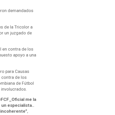
fueron demandados
 de la Tricolor a
por un juzgado de
l en contra de los
upuesto apoyo a una
ero para Causas
n contra de los
lombiana de Fútbol
s involucrados.
 @FCF_Oficial me la
un especialista..
e incoherente”
,