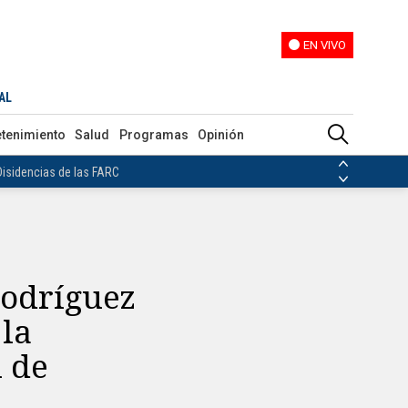
EN VIVO
EN VIVO
ro crucial de Colombia en el Mundial
AL
ias de las FARC
etenimiento
Salud
Programas
Opinión
ezuela
Nicolás Maduro
Disidencias de las FARC
 en Venezuela
Nicolás Maduro
Rodríguez
 la
l de