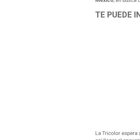
México
, en busca d
TE PUEDE 
La Tricolor espera 