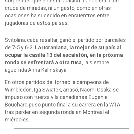
sorprender que en esta ocasión no hubiera ni un
cruce de miradas, ni un gesto, como en otras
ocasiones ha sucedido en encuentros entre
jugadoras de estos países.
Svitolina, cabe resaltar, ganó el partido por parciales
de 7-5 y 6-2.
La ucraniana, la mejor de su país al
ocupar la casilla 13 del escalafón, en la próxima
ronda se enfrentará a otra rusa,
la siempre
aguerrida Anna Kalinskaya.
En otros partidos del torneo la campeona de
Wimbledon, Iga Swiatek, arrasó, Naomi Osaka se
impuso con fuerza y la canadiense Eugenie
Bouchard puso punto final a su carrera en la WTA
tras perder en segunda ronda en Montreal el
miércoles.
o