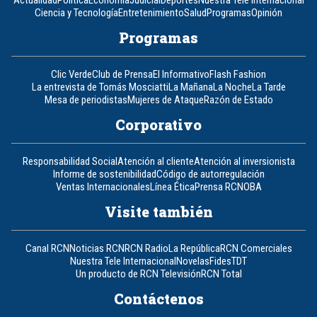
Actualidad
Política
Economía
Judicial
Deportes
Nuestra Tele Internacional
Ciencia y Tecnología
Entretenimiento
Salud
Programas
Opinión
Programas
Clic Verde
Club de Prensa
El Informativo
Flash Fashion
La entrevista de Tomás Mosciatti
La Mañana
La Noche
La Tarde
Mesa de periodistas
Mujeres de Ataque
Razón de Estado
Corporativo
Responsabilidad Social
Atención al cliente
Atención al inversionista
Informe de sostenibilidad
Código de autorregulación
Ventas Internacionales
Línea Ética
Prensa RCN
OBA
Visite también
Canal RCN
Noticias RCN
RCN Radio
La República
RCN Comerciales
Nuestra Tele Internacional
Novelas
Fides
TDT
Un producto de RCN Televisión
RCN Total
Contáctenos