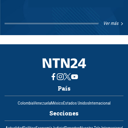
Ver más
Item
1
of
8
País
Colombia
Venezuela
México
Estados Unidos
Internacional
Secciones