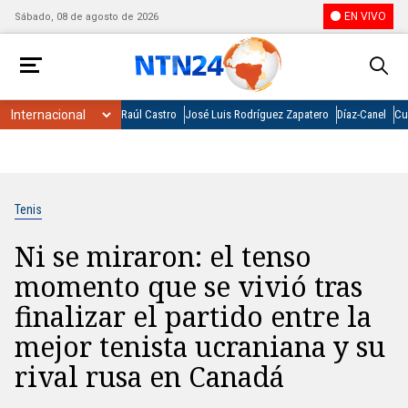
EN VIVO
Sábado, 08 de agosto de 2026
Raúl Castro
José Luis Rodríguez Zapatero
Díaz-Canel
Cu
Tenis
Ni se miraron: el tenso
momento que se vivió tras
finalizar el partido entre la
mejor tenista ucraniana y su
rival rusa en Canadá