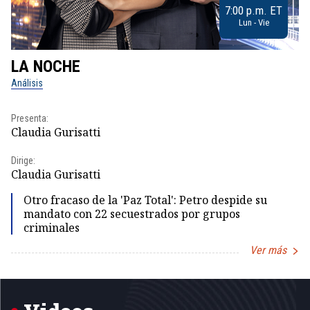
7:00 p.m. ET
Lun - Vie
LA NOCHE
L
Análisis
No
Presenta:
Pr
Claudia Gurisatti
Id
Dirige:
Dir
Claudia Gurisatti
Id
Otro fracaso de la 'Paz Total': Petro despide su
mandato con 22 secuestrados por grupos
criminales
Ver más
Item
1
of
5