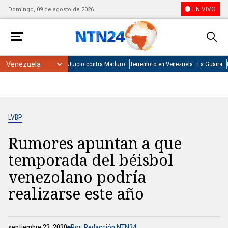
EN VIVO
Domingo, 09 de agosto de 2026
Juicio contra Maduro
Terremoto en Venezuela
La Guaira
LVBP
Rumores apuntan a que
temporada del béisbol
venezolano podría
realizarse este año
septiembre 22, 2020
Por: Redacción NTN24