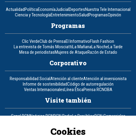
Actualidad
Política
Economía
Judicial
Deportes
Nuestra Tele Internacional
Ciencia y Tecnología
Entretenimiento
Salud
Programas
Opinión
Programas
Clic Verde
Club de Prensa
El Informativo
Flash Fashion
La entrevista de Tomás Mosciatti
La Mañana
La Noche
La Tarde
Mesa de periodistas
Mujeres de Ataque
Razón de Estado
Corporativo
Responsabilidad Social
Atención al cliente
Atención al inversionista
Informe de sostenibilidad
Código de autorregulación
Ventas Internacionales
Línea Ética
Prensa RCN
OBA
Visite también
Canal RCN
Noticias RCN
RCN Radio
La República
RCN Comerciales
Nuestra Tele Internacional
Novelas
Fides
TDT
Un producto de RCN Televisión
RCN Total
Cookies