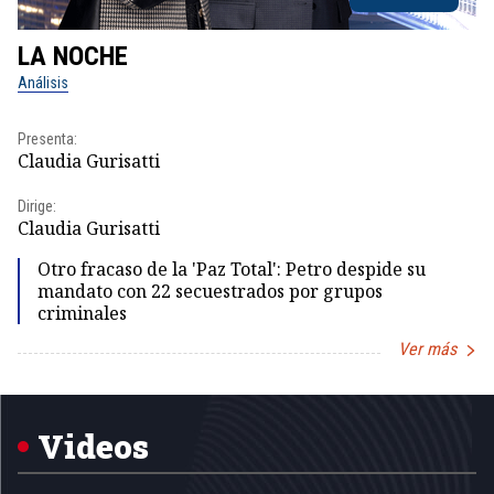
LA NOCHE
L
Análisis
No
Presenta:
Pr
Claudia Gurisatti
Id
Dirige:
Dir
Claudia Gurisatti
Id
Otro fracaso de la 'Paz Total': Petro despide su
mandato con 22 secuestrados por grupos
criminales
Ver más
Item
1
of
5
Videos