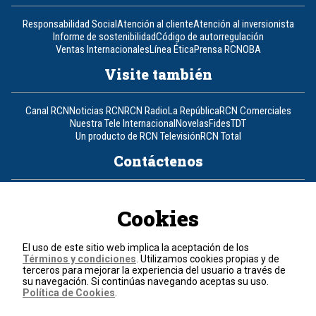
Responsabilidad Social
Atención al cliente
Atención al inversionista
Informe de sostenibilidad
Código de autorregulación
Ventas Internacionales
Línea Ética
Prensa RCN
OBA
Visite también
Canal RCN
Noticias RCN
RCN Radio
La República
RCN Comerciales
Nuestra Tele Internacional
Novelas
Fides
TDT
Un producto de RCN Televisión
RCN Total
Contáctenos
Teléfono
+57 (601) 426 92 92
Cookies
Política de datos personales
Política de cookies
El uso de este sitio web implica la aceptación de los
Términos y condiciones
Términos y condiciones
. Utilizamos cookies propias y de
terceros para mejorar la experiencia del usuario a través de
su navegación. Si continúas navegando aceptas su uso.
© 2026, RCN Medios.
Política de Cookies
.
Todos los derechos reservados.
Organización Ardila Lülle - www.oal.com.co