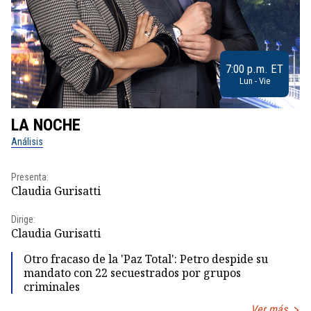
7:00 p.m. ET
Lun - Vie
LA NOCHE
L
Análisis
No
Presenta:
Pr
Claudia Gurisatti
Id
Dirige:
Dir
Claudia Gurisatti
Id
Otro fracaso de la 'Paz Total': Petro despide su
mandato con 22 secuestrados por grupos
criminales
Ver más