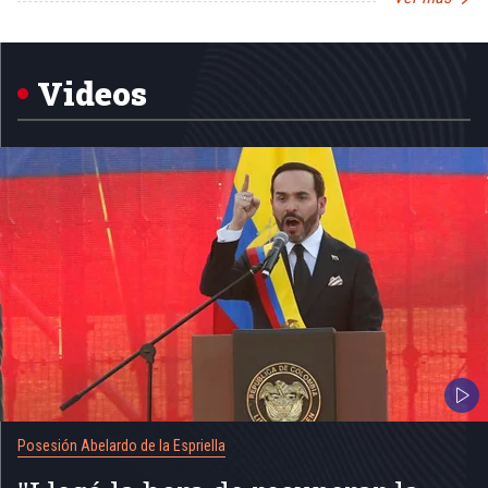
Item
1
of
5
Videos
Posesión Abelardo de la Espriella