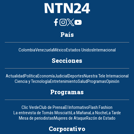
País
Colombia
Venezuela
México
Estados Unidos
Internacional
Secciones
Actualidad
Política
Economía
Judicial
Deportes
Nuestra Tele Internacional
Ciencia y Tecnología
Entretenimiento
Salud
Programas
Opinión
Programas
Clic Verde
Club de Prensa
El Informativo
Flash Fashion
La entrevista de Tomás Mosciatti
La Mañana
La Noche
La Tarde
Mesa de periodistas
Mujeres de Ataque
Razón de Estado
Corporativo