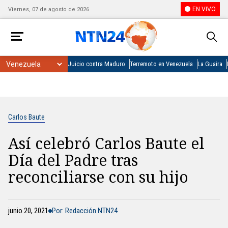
EN VIVO
Viernes, 07 de agosto de 2026
Juicio contra Maduro
Terremoto en Venezuela
La Guaira
Carlos Baute
Así celebró Carlos Baute el
Día del Padre tras
reconciliarse con su hijo
junio 20, 2021
Por: Redacción NTN24