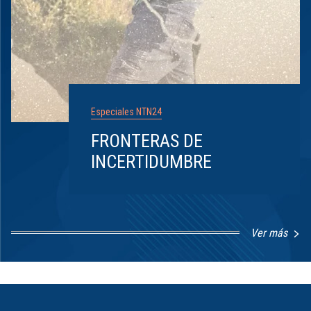
Especiales NTN24
FRONTERAS DE
INCERTIDUMBRE
Ver más
Item
1
of
8