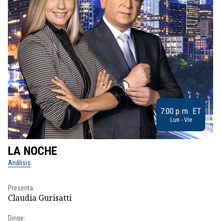
7:00 p.m. ET
Lun - Vie
LA NOCHE
L
Análisis
No
Presenta:
Pr
Claudia Gurisatti
Id
Dirige:
Dir