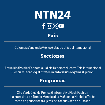
País
Colombia
Venezuela
México
Estados Unidos
Internacional
Secciones
Actualidad
Política
Economía
Judicial
Deportes
Nuestra Tele Internacional
Ciencia y Tecnología
Entretenimiento
Salud
Programas
Opinión
Programas
Clic Verde
Club de Prensa
El Informativo
Flash Fashion
La entrevista de Tomás Mosciatti
La Mañana
La Noche
La Tarde
Mesa de periodistas
Mujeres de Ataque
Razón de Estado