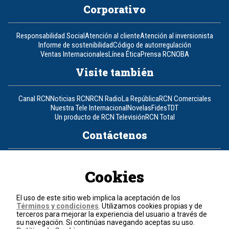
Corporativo
Responsabilidad Social
Atención al cliente
Atención al inversionista
Informe de sostenibilidad
Código de autorregulación
Ventas Internacionales
Línea Ética
Prensa RCN
OBA
Visite también
Canal RCN
Noticias RCN
RCN Radio
La República
RCN Comerciales
Nuestra Tele Internacional
Novelas
Fides
TDT
Un producto de RCN Televisión
RCN Total
Contáctenos
Teléfono
+57 (601) 426 92 92
Cookies
Política de datos personales
Política de cookies
El uso de este sitio web implica la aceptación de los
Términos y condiciones
Términos y condiciones
. Utilizamos cookies propias y de
terceros para mejorar la experiencia del usuario a través de
su navegación. Si continúas navegando aceptas su uso.
© 2026, RCN Medios.