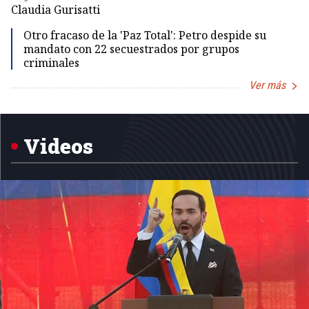
Claudia Gurisatti
Id
Otro fracaso de la 'Paz Total': Petro despide su
mandato con 22 secuestrados por grupos
criminales
Ver más
Item
1
of
5
Videos