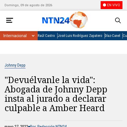
EN VIVO
Domingo, 09 de agosto de 2026
Raúl Castro
José Luis Rodríguez Zapatero
Díaz-Canel
Cu
Johnny Depp
"Devuélvanle la vida":
Abogada de Johnny Depp
insta al jurado a declarar
culpable a Amber Heard
mayo 27, 2022
Por: Redacción NTN24