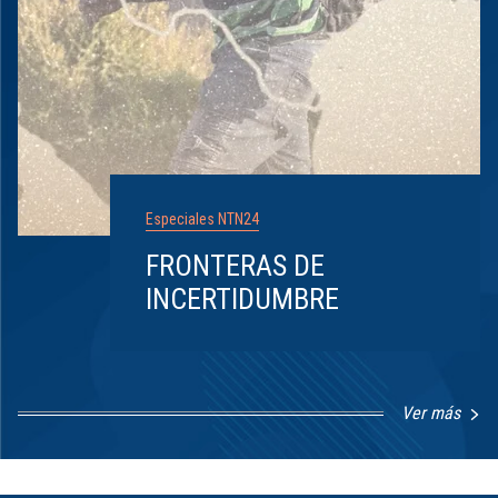
Especiales NTN24
FRONTERAS DE
INCERTIDUMBRE
Ver más
Item
1
of
8