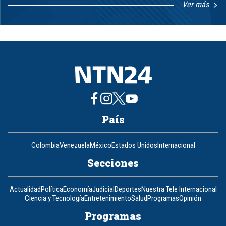
Ver más
Item
1
of
8
País
Colombia
Venezuela
México
Estados Unidos
Internacional
Secciones
Actualidad
Política
Economía
Judicial
Deportes
Nuestra Tele Internacional
Ciencia y Tecnología
Entretenimiento
Salud
Programas
Opinión
Programas