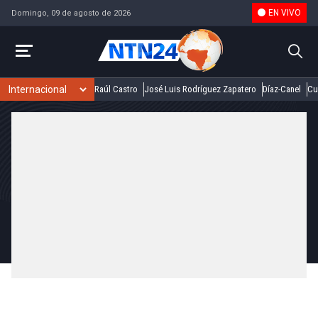
EN VIVO
Domingo, 09 de agosto de 2026
Raúl Castro
José Luis Rodríguez Zapatero
Díaz-Canel
Cu