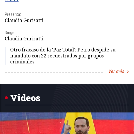
Presenta:
Pr
Claudia Gurisatti
Id
Dirige:
Dir
Claudia Gurisatti
Id
Otro fracaso de la 'Paz Total': Petro despide su
mandato con 22 secuestrados por grupos
criminales
Ver más
Item
1
of
5
Videos