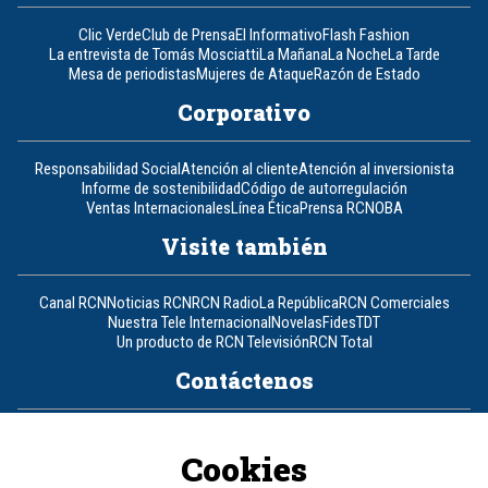
Clic Verde
Club de Prensa
El Informativo
Flash Fashion
La entrevista de Tomás Mosciatti
La Mañana
La Noche
La Tarde
Mesa de periodistas
Mujeres de Ataque
Razón de Estado
Corporativo
Responsabilidad Social
Atención al cliente
Atención al inversionista
Informe de sostenibilidad
Código de autorregulación
Ventas Internacionales
Línea Ética
Prensa RCN
OBA
Visite también
Canal RCN
Noticias RCN
RCN Radio
La República
RCN Comerciales
Nuestra Tele Internacional
Novelas
Fides
TDT
Un producto de RCN Televisión
RCN Total
Contáctenos
Teléfono
+57 (601) 426 92 92
Cookies