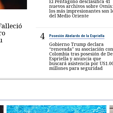
El Pentágono desclasifica 41
nuevos archivos sobre Ovnis:
los más impresionantes son l
del Medio Oriente
Falleció
ro
4
Posesión Abelardo de la Espriella
u
Gobierno Trump declara
“renovada” su asociación co
Colombia tras posesión de De
Espriella y anuncia que
buscará asistencia por US1.0
millones para seguridad