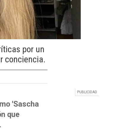
íticas por un
r conciencia.
omo 'Sascha
ón que
.