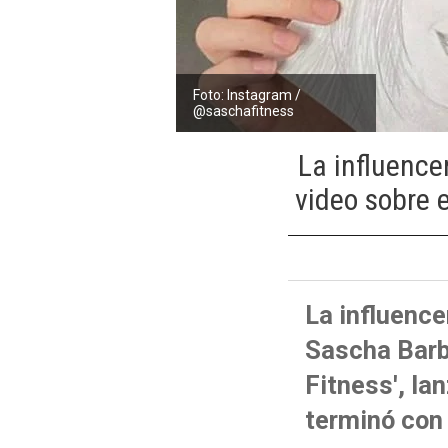
Foto: Instagram /
@saschafitness
La influence
video sobre 
La influence
Sascha Barb
Fitness', la
terminó con 