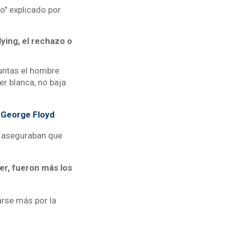
co" explicado por
lying, el rechazo o
eguntas el hombre
r blanca, no baja
 George Floyd
es aseguraban que
er, fueron más los
rse más por la