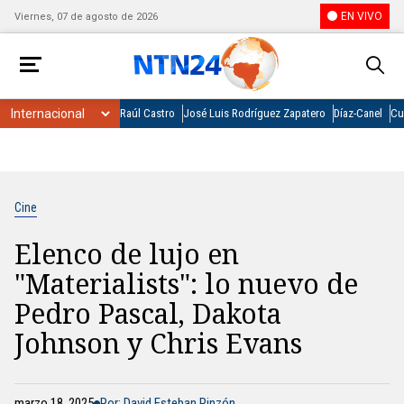
EN VIVO
Viernes, 07 de agosto de 2026
Raúl Castro
José Luis Rodríguez Zapatero
Díaz-Canel
Cu
Cine
Elenco de lujo en
"Materialists": lo nuevo de
Pedro Pascal, Dakota
Johnson y Chris Evans
marzo 18, 2025
Por: David Esteban Pinzón