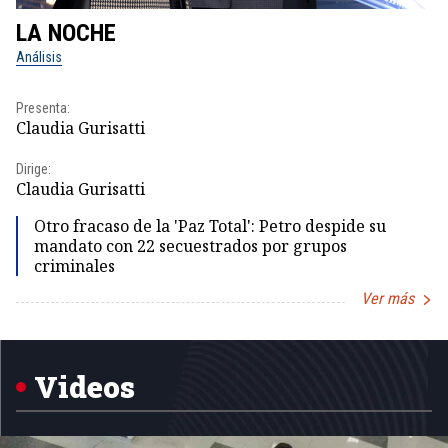
LA NOCHE
L
Análisis
No
Presenta:
Pr
Claudia Gurisatti
Id
Dirige:
Dir
Claudia Gurisatti
Id
Otro fracaso de la 'Paz Total': Petro despide su
mandato con 22 secuestrados por grupos
criminales
Ver más
Item
1
of
5
Videos