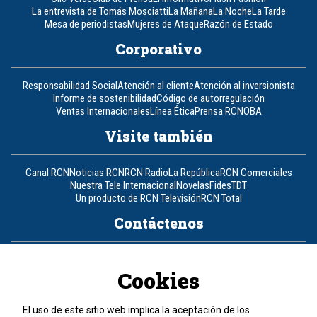
La entrevista de Tomás Mosciatti
La Mañana
La Noche
La Tarde
Mesa de periodistas
Mujeres de Ataque
Razón de Estado
Corporativo
Responsabilidad Social
Atención al cliente
Atención al inversionista
Informe de sostenibilidad
Código de autorregulación
Ventas Internacionales
Línea Ética
Prensa RCN
OBA
Visite también
Canal RCN
Noticias RCN
RCN Radio
La República
RCN Comerciales
Nuestra Tele Internacional
Novelas
Fides
TDT
Un producto de RCN Televisión
RCN Total
Contáctenos
Teléfono
+57 (601) 426 92 92
Cookies
Política de datos personales
Política de cookies
El uso de este sitio web implica la aceptación de los
Términos y condiciones