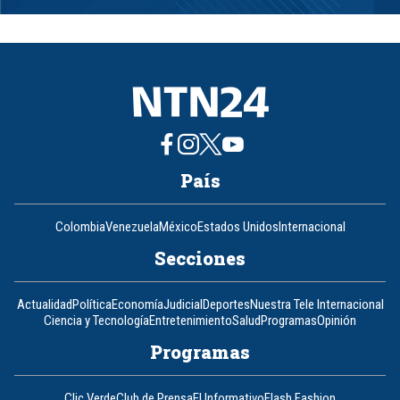
1
of
8
País
Colombia
Venezuela
México
Estados Unidos
Internacional
Secciones
Actualidad
Política
Economía
Judicial
Deportes
Nuestra Tele Internacional
Ciencia y Tecnología
Entretenimiento
Salud
Programas
Opinión
Programas
Clic Verde
Club de Prensa
El Informativo
Flash Fashion