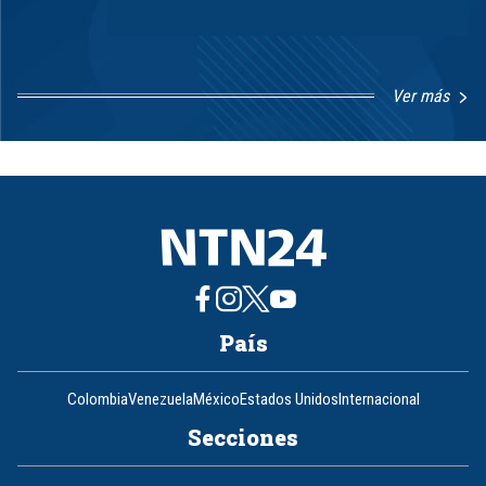
Ver más
Item
1
of
8
País
Colombia
Venezuela
México
Estados Unidos
Internacional
Secciones