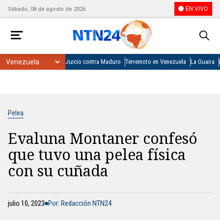
EN VIVO
Sábado, 08 de agosto de 2026
Juicio contra Maduro
Terremoto en Venezuela
La Guaira
Pelea
Evaluna Montaner confesó
que tuvo una pelea física
con su cuñada
julio 10, 2023
Por: Redacción NTN24