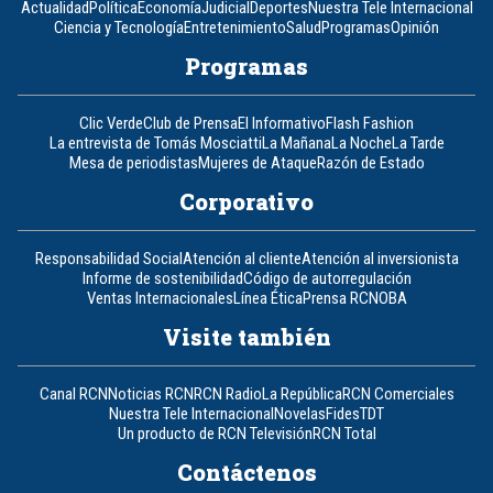
Actualidad
Política
Economía
Judicial
Deportes
Nuestra Tele Internacional
Ciencia y Tecnología
Entretenimiento
Salud
Programas
Opinión
Programas
Clic Verde
Club de Prensa
El Informativo
Flash Fashion
La entrevista de Tomás Mosciatti
La Mañana
La Noche
La Tarde
Mesa de periodistas
Mujeres de Ataque
Razón de Estado
Corporativo
Responsabilidad Social
Atención al cliente
Atención al inversionista
Informe de sostenibilidad
Código de autorregulación
Ventas Internacionales
Línea Ética
Prensa RCN
OBA
Visite también
Canal RCN
Noticias RCN
RCN Radio
La República
RCN Comerciales
Nuestra Tele Internacional
Novelas
Fides
TDT
Un producto de RCN Televisión
RCN Total
Contáctenos