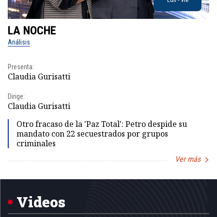
LA NOCHE
L
Análisis
No
Presenta:
Pr
Claudia Gurisatti
Id
Dirige:
Dir
Claudia Gurisatti
Id
Otro fracaso de la 'Paz Total': Petro despide su
mandato con 22 secuestrados por grupos
criminales
Ver más
Item
1
of
5
Videos