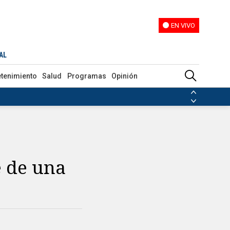
EN VIVO
EN VIVO
AL
etenimiento
Salud
Programas
Opinión
ias de las FARC
ezuela
Nicolás Maduro
Disidencias de las FARC
 en Venezuela
Nicolás Maduro
 de una