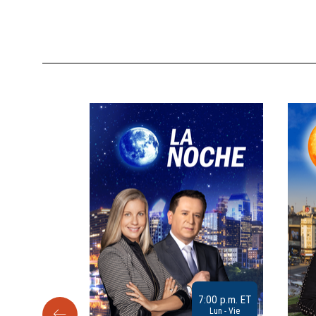
9:30 a.m. ET
7:00 p.m. ET
Sab
Lun - Vie