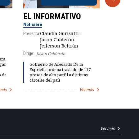
EL INFORMATIVO
CLUB D
Noticiero
Análisis
Claudia Gurisatti -
Presenta:
Jason Calderón -
Robe
Presenta:
Jefferson Beltrán
Dirige:
Jason Calderón
ara
gar
Gobierno de Abelardo De la
Dinorah Fig
Espriella ordena traslado de 117
instalación
o de
presos de alto perfil a distintas
diálogo par
cárceles del país
democracia
 más
Ver más
Ver más