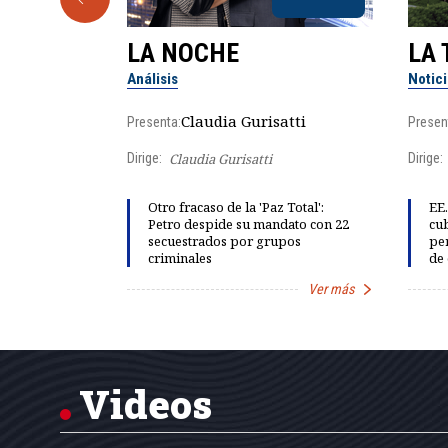
LA NOCHE
LA 
Análisis
Notic
lgo
Claudia Gurisatti
Presenta:
Presen
Dirige:
Claudia Gurisatti
Dirige:
ño acelera
Otro fracaso de la 'Paz Total':
EE.
 llevar al
Petro despide su mandato con 22
cub
rds de calor,
secuestrados por grupos
per
criminales
de 
Ver más
Ver más
Item
1
of
7
Videos