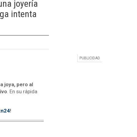
una joyería
ga intenta
 joya, pero al
ivo
. En su rápida
tn24
!