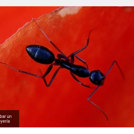
bar un
oyería