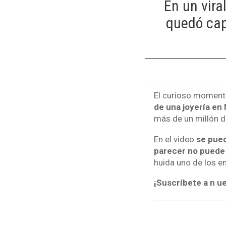
En un vira
quedó cap
El curioso momento
de una joyería en
más de un millón d
En el video
se pued
parecer no puede 
huida uno de los e
¡Suscríbete a n u