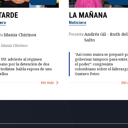
TARDE
LA MAÑANA
iero
Noticiero
Andrés Gil - Ruth del
Idania Chirinos
Presenta:
ta:
Salto
Idania Chirinos
"Así como nunca se preparó p
 UU. advierte al régimen
gobernar, tampoco para entre
ano por la detención de dos
el poder": congresista
iodistas: habla esposa de uno
colombiano sobre el liderazg
ellos
Gustavo Petro
Ver más
Ver